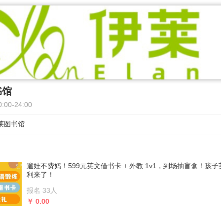
书馆
00-24:00
莱图书馆
遛娃不费妈！599元英文借书卡 + 外教 1v1，到场抽盲盒！孩
利来了！
报名 33人
￥ 0.00