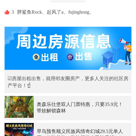
3
胖鲨鱼Rock、
起风了a、
fujinghong、
☑房屋出租出售，就用邻友圈房产，更多人关注的社区房
产平台！☝
奥森乐仕堡双人门票特惠，只要35.9元！
带娃解锁森林
早鸟预售顺义民族风情奇幻城29.5元单人