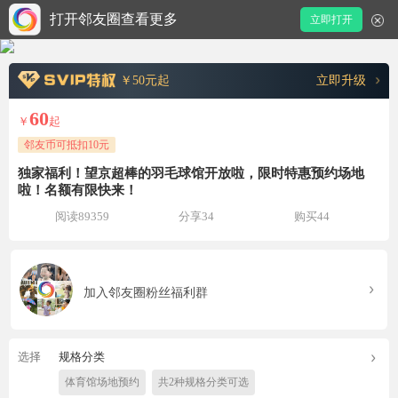
打开邻友圈查看更多
立即打开
￥50元起
立即升级
60
￥
起
邻友币可抵扣10元
独家福利！望京超棒的羽毛球馆开放啦，限时特惠预约场地
啦！名额有限快来！
阅读89359
分享34
购买44
加入邻友圈粉丝福利群
选择
规格分类
体育馆场地预约
共2种规格分类可选