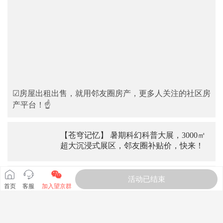
☑房屋出租出售，就用邻友圈房产，更多人关注的社区房
产平台！☝
【苍穹记忆】 暑期科幻科普大展，3000㎡
超大沉浸式展区，邻友圈补贴价，快来！
活动已结束
免费！望京线下单词速记1对1体验课来
首页
客服
加入望京群
啦，到店即可获赠3个月阅读课包！