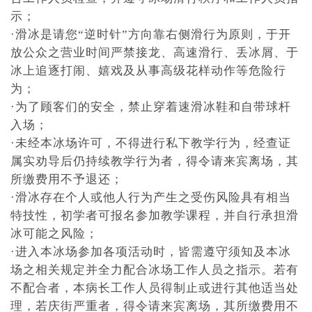
示；
·滑冰是请您“逆时针”方向靠右侧滑行为原则，于开
放公众之营业时间严禁接龙、高速滑行、丢冰屑、于
冰上追逐打闹、嬉戏及从事高级花样动作等危险行
为；
·为了顾客们的安全，禁止穿着速滑冰鞋和自带球杆
入场；
·未经本冰场许可，不得进行私下教学行为，经查证
属实劝导后仍持续教学行为者，得令请来宾离场，其
所缴费用不予退还；
·滑冰存在个人或他人行为产生之受伤风险具有相当
特技性，初学者可报名参加教学课程，并自行承担滑
冰可能之风险；
·进入本冰场参加各项活动时，皆需遵守须知及本冰
场之相关规定并全力配合冰场工作人员之指示。若有
不配合者，本病长工作人员得制止或进行其他适当处
理，若庆街严重者，得令请来宾离场，其所缴费用不