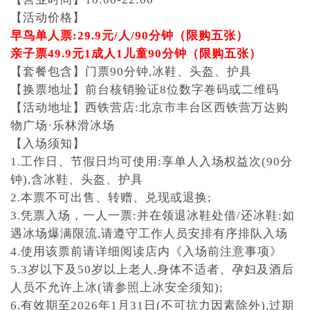
【活动价格】
早鸟单人票:29.9元/人/90分钟（限购五张）
亲子票49.9元1成人1儿童90分钟（限购五张）
【套餐包含】门票90分钟,冰鞋、头盔、护具
【换票地址】前台核销验证8位数字卷码或二维码
【活动地址】西铁营店:北京市丰台区西铁营万达购
物广场·乐林滑冰场
【入场须知】
1.工作日、节假日均可使用:享单人入场权益次(90分
钟),含冰鞋、头盔、护具
2.本票不可出售、转赠、兑现或退换;
3.凭票入场，一人一票:并在领退冰鞋处借/还冰鞋:如
遇冰场爆满限流,请遵守工作人员安排有序排队入场
4.使用该票前请详细阅读店内《入场前注意事项》
5.3岁以下及50岁以上老人,身体不适者、孕妇及酒后
人员不允许上冰(请参照上冰安全须知);
6.有效期至2026年1月31日(不可抗力因素除外),过期