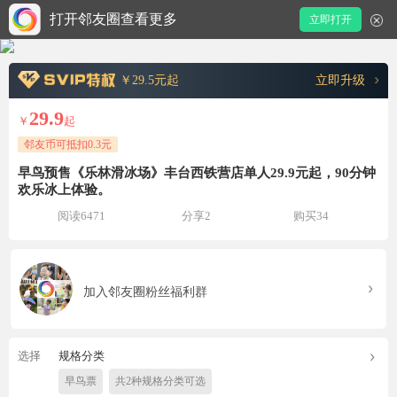
打开邻友圈查看更多
立即打开
￥29.5元起
立即升级
29.9
￥
起
邻友币可抵扣0.3元
早鸟预售《乐林滑冰场》丰台西铁营店单人29.9元起，90分钟
欢乐冰上体验。
阅读6471
分享2
购买34
加入邻友圈粉丝福利群
选择
规格分类
早鸟票
共2种规格分类可选