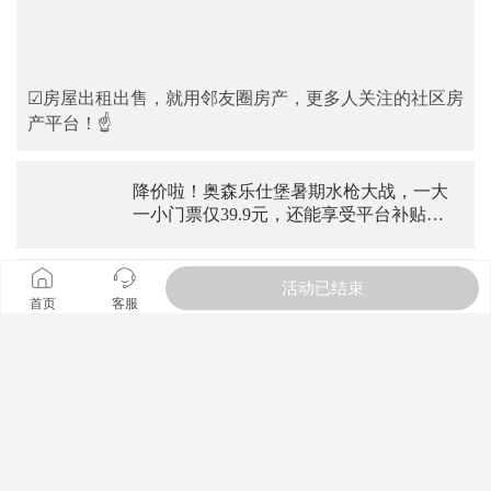
☑房屋出租出售，就用邻友圈房产，更多人关注的社区房
产平台！☝
降价啦！奥森乐仕堡暑期水枪大战，一大
一小门票仅39.9元，还能享受平台补贴，
快冲啊~
暑期大降价！乐仕堡国家速滑馆店1大1小
活动已结束
首页
客服
门票+网兜仅29元，太便宜了！
免费！望京线下单词速记1对1体验课来
啦，到店即可获赠3个月阅读课包！
免费！望京线下单词速记1对1体验课来