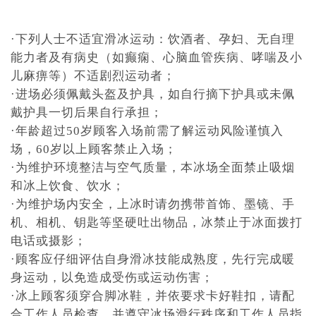
·下列人士不适宜滑冰运动：饮酒者、孕妇、无自理
能力者及有病史（如癫痫、心脑血管疾病、哮喘及小
儿麻痹等）不适剧烈运动者；
·进场必须佩戴头盔及护具，如自行摘下护具或未佩
戴护具一切后果自行承担；
·年龄超过50岁顾客入场前需了解运动风险谨慎入
场，60岁以上顾客禁止入场；
·为维护环境整洁与空气质量，本冰场全面禁止吸烟
和冰上饮食、饮水；
·为维护场内安全，上冰时请勿携带首饰、墨镜、手
机、相机、钥匙等坚硬吐出物品，冰禁止于冰面拨打
电话或摄影；
·顾客应仔细评估自身滑冰技能成熟度，先行完成暖
身运动，以免造成受伤或运动伤害；
·冰上顾客须穿合脚冰鞋，并依要求卡好鞋扣，请配
合工作人员检查，并遵守冰场滑行秩序和工作人员指