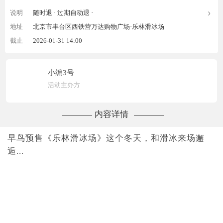
说明
随时退 ·
过期自动退 ·
地址
北京市丰台区西铁营万达购物广场·乐林滑冰场
截止
2026-01-31 14:00
小编3号
活动主办方
内容详情
早鸟预售《乐林滑冰场》这个冬天，和滑冰来场邂
逅...