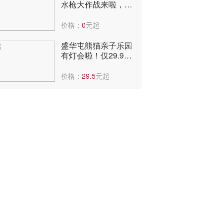
水枪大作战来啦，报
名送水枪，快来嗨爆
全场，爽翻天~
价格：
0
元起
盛华屯熊猫亲子乐园
有灯会啦！仅29.9
元，可看国潮表演、
儿童乐园。
价格：
29.5
元起