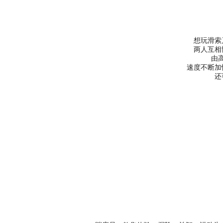
想玩滑索
两人互相
由
速度不断加
还