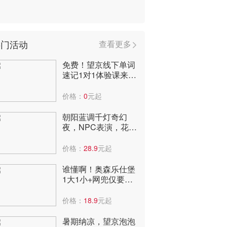
热门活动
查看更多
免费！望京线下单词
速记1对1体验课来
啦，到店即可获赠3
个月阅读课包！
价格：
0
元起
朝阳蓝调千灯奇幻
夜，NPC表演，花神
巡游，非遗火壶打铁
花！快来
价格：
28.9
元起
谁懂啊！奥森乐仕堡
1大1小+网兜仅要
29.9元！太便宜了，
全年低价啊！
价格：
18.9
元起
暑期纳凉，望京泡泡