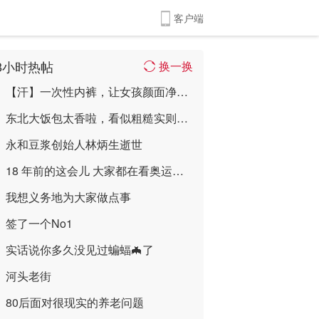
客户端
8小时热帖
换一换
【汗】一次性内裤，让女孩颜面净失 ...
东北大饭包太香啦，看似粗糙实则美味无比~ ...
永和豆浆创始人林炳生逝世
18 年前的这会儿 大家都在看奥运会开幕式 ...
我想义务地为大家做点事
签了一个No1
实话说你多久没见过蝙蝠🦇了
河头老街
80后面对很现实的养老问题