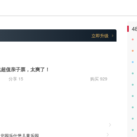
4
立即升级
2元超值亲子票，太爽了！
分享 15
购买 929
园北园乐仕堡儿童乐园