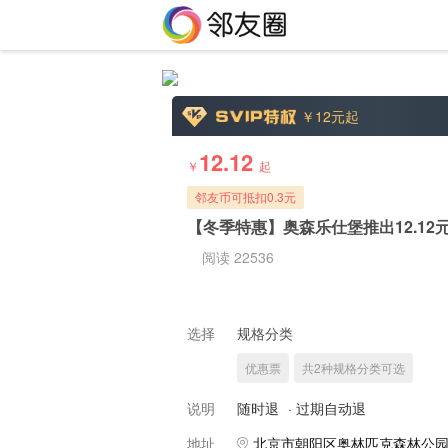
￥12
元起
12.12
￥
起
邻友币可抵扣0.3元
【冬季特惠】奥森乐仕堡推出12.1
阅读 22536
选择
规格分类
优惠票
共2种规格分类可选
说明
随时退
·
过期自动退
地址
北京市朝阳区奥林匹克森林公