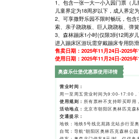
1、包含一张一大一小入园门票（儿
儿童界定为18周岁以下，成人界定为
2、可享撒野乐园不限时畅玩，包含
索、亲子跷跷板、巨人跷跷板、弹
3、森林蹦床1小时(仅限3到12周岁
进入蹦床区游玩需穿戴蹦床专用防滑
售卖日期：2025年11月24日-2025年
使用日期：2025年11月24日-2025年
奥森乐仕堡优惠票使用详情
营业时间：
周一至周五营业时间为9:00-17:00，
使用规则：
所有票种不支持即买即用
活动地点：
北京市朝阳区奥林匹克森
交通提示：
地铁：地铁5号线北苑路北站步行至
自驾：导航“朝阳区奥林匹克森林公园
停车：奥森北门停车8元/时，仅供参