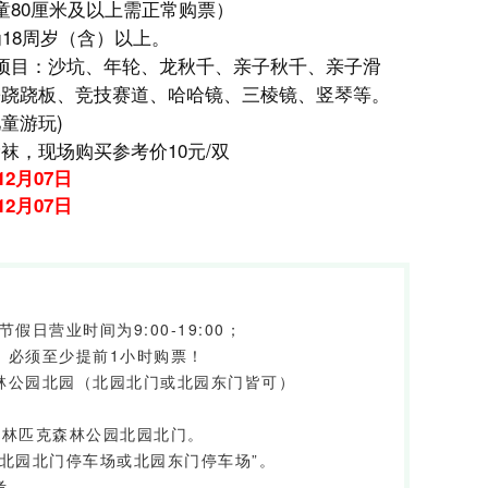
童80厘米及以上需正常购票）
18周岁（含）以上。
项目：沙坑、年轮、龙秋千、亲子秋千、亲子滑
簧跷跷板、竞技赛道、哈哈镜、三棱镜、竖琴等。
儿童游玩)
袜，现场购买参考价10元/双
12月07日
12月07日
节假日营业时间为9:00-19:00；
，必须至少提前1小时购票！
林公园北园（北园北门或北园东门皆可）
奥林匹克森林公园北园北门。
北园北门停车场或北园东门停车场”。
考。