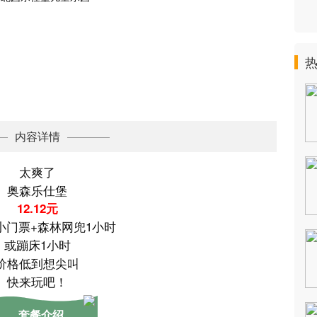
内容详情
太爽了
奥森乐仕堡
12.12元
小门票+森林网兜1小时
或蹦床1小时
价格低到想尖叫
快来玩吧！
套餐介绍