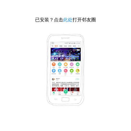
已安装？点击
此处
打开邻友圈