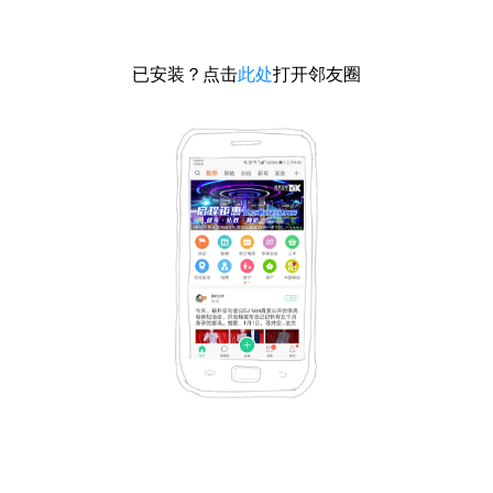
已安装？点击
此处
打开邻友圈