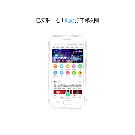
已安装？点击
此处
打开邻友圈