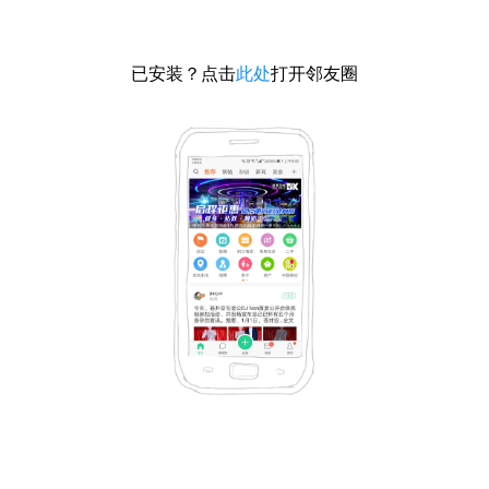
已安装？点击
此处
打开邻友圈