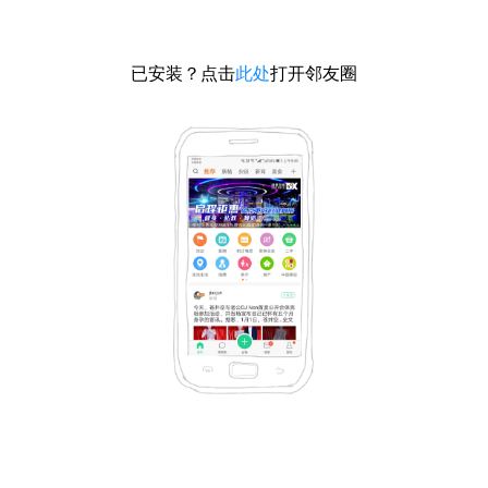
已安装？点击
此处
打开邻友圈