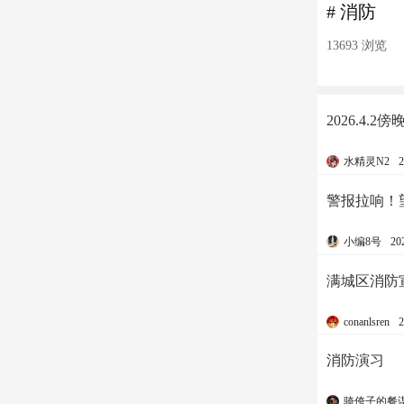
# 消防
13693 浏览
2026.4.2傍
水精灵N2
2
警报拉响！
小编8号
20
满城区消防
conanlsren
2
消防演习
骑侉子的餐