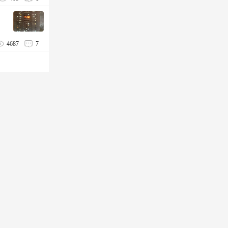
4687
7