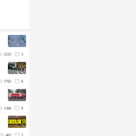
2123
3
5762
6
1366
0
403
1