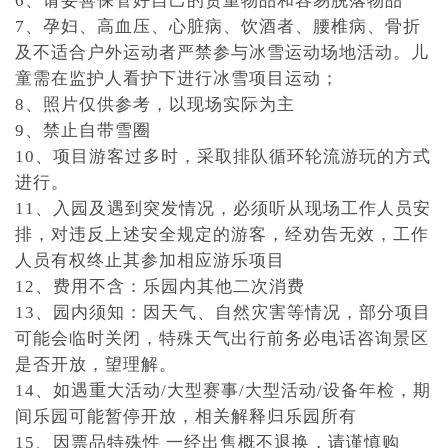
6、请妥善保管好自己的贵重物品和容易脱落物品
7、孕妇、高血压、心脏病、饮酒者、腰椎病、骨折
及不适合户外运动者严禁参与冰雪运动场地活动。儿
童需在监护人看护下进行冰雪项目运动；
8、照片仅供参考，以现场实际为主
9、禁止自带雪圈
10、项目游客过多时，采取排队循环轮流游玩的方式
进行。
11、入园及遇到突发情况，必须听从现场工作人员安
排，对违反上述安全规定的游客，经劝告无效，工作
人员有权终止其参加相应游乐项目
12、费用不含：乐园内其他二次消费
13、园内须知：因天气、自然灾害等情况，部分项目
可能会临时关闭，特殊天气出行前务必电话咨询景区
是否开放，望理解。
14、如遇重大活动/大型赛事/大型活动/设备年检，期
间乐园可能暂停开放，相关解释归乐园所有
15、因票品特殊性 一经出售概不退换，请谨慎购