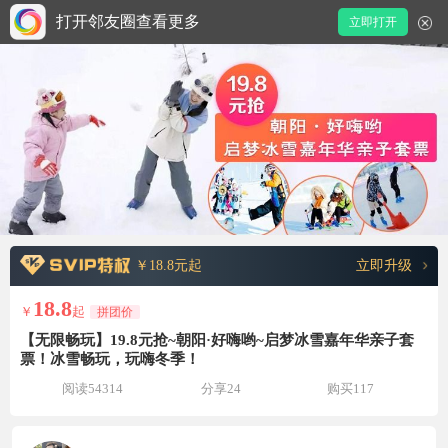
打开邻友圈查看更多
立即打开
￥18.8元起
立即升级
18.8
￥
起
拼团价
【无限畅玩】19.8元抢~朝阳·好嗨哟~启梦冰雪嘉年华亲子套
票！冰雪畅玩，玩嗨冬季！
阅读54314
分享24
购买117