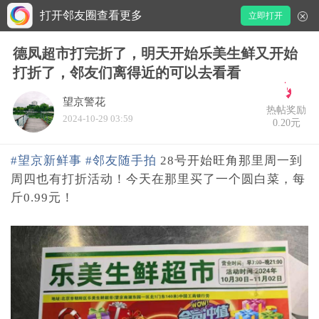
打开邻友圈查看更多
立即打开
德凤超市打完折了，明天开始乐美生鲜又开始
打折了，邻友们离得近的可以去看看
望京警花
热帖奖励
2024-10-29 03:59
0.20元
#望京新鲜事
#邻友随手拍
28号开始旺角那里周一到
周四也有打折活动！今天在那里买了一个圆白菜，每
斤0.99元！