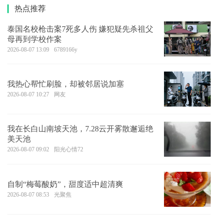
热点推荐
泰国名校枪击案7死多人伤 嫌犯疑先杀祖父
母再到学校作案
2026-08-07 13:09
6789166y
我热心帮忙刷脸，却被邻居说加塞
2026-08-07 10:27
网友
我在长白山南坡天池，7.28云开雾散邂逅绝
美天池
2026-08-07 09:02
阳光心情72
自制“梅莓酸奶”，甜度适中超清爽
2026-08-07 08:53
光聚焦