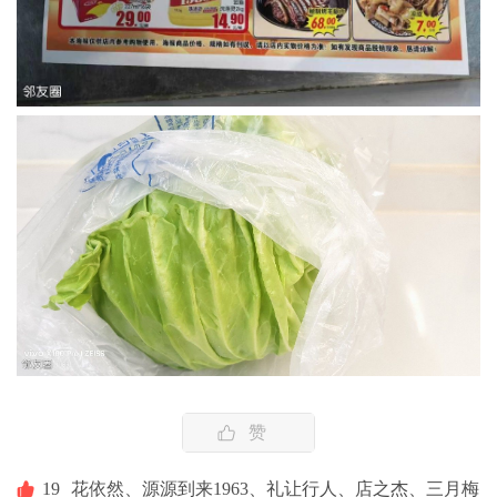
赞
19
花依然、
源源到来1963、
礼让行人、
店之杰、
三月梅