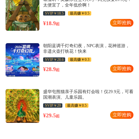
太便宜了，全年低价啊！
SVIP￥18.5
最高赚￥0.5
¥18.9
立即抢购
起
朝阳蓝调千灯奇幻夜，NPC表演，花神巡游，
非遗火壶打铁花！快来
SVIP￥28.6
最高赚￥0.3
¥28.9
立即抢购
起
盛华屯熊猫亲子乐园有灯会啦！仅29.9元，可看
国潮表演、儿童乐园。
SVIP￥29
最高赚￥0.5
¥29.5
立即抢购
起