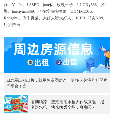
雨、
Yunfei、
LSSEE、
jonejz、
玫瑰王子、
LUCKy666、
萍·
聚、
haixiyuan369、
坐在坟前指挥鬼、
DDMM2015、
Rongshu、
胖手真猫、
大好人呀大好人、
18101_邻友N8d、
行摄快乐、
☑房屋出租出售，就用邻友圈房产，更多人关注的社区房
产平台！☝
暑期纳凉，望京泡泡水枪大作战来啦，报
名送水枪，快来嗨爆全场，爽翻天~