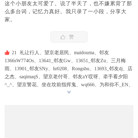
这个小朋友太可爱了。说了半天了，也不嫌累背了那
么多台词，记忆力真好。我只录了一小段，分享大
家。
赞
21
礼让行人、
望京老居民、
maidouma、
邻友
1366sW774Os、
13641_邻友Gw、
13651_邻友Zu、
三月梅
雨、
13901_邻友SNy、
hr0208、
Rongshu、
13693_邻友dj、
店
之杰、
saqimaqS、
望京老付哥、
邻友aY哎呀、
牵手看夕阳
^_^、
望京警花、
坐在坟前指挥鬼、
wq666、
为和你不_EN、
五月的鲜花、