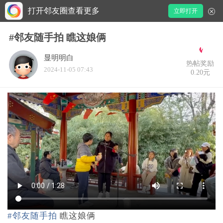
打开邻友圈查看更多
立即打开
#邻友随手拍 瞧这娘俩
显明明白
热帖奖励
2024-11-05 07:43
0.20元
#邻友随手拍
瞧这娘俩