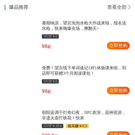
爆品推荐
查看全部
暑期纳凉，望京泡泡水枪大作战来啦，报名送
水枪，快来嗨爆全场，爽翻天~
SVIP￥0
¥0
立即抢购
起
免费！望京线下单词速记1对1体验课来啦，到
店即可获赠3个月阅读课包！
SVIP￥0
¥0
立即抢购
起
朝阳蓝调千灯奇幻夜，NPC表演，花神巡游，
非遗火壶打铁花！快来
SVIP￥28.6
最高赚￥0.3