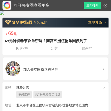
打开邻友圈查看更多
立即打开
￥68元起
立即升级
69
￥
起
69元解锁春节欢乐密码？南宫五洲植物乐园做到了.
阅读7305
分享1
购买32
加入邻友圈粉丝福利群
选择
规格分类
单买选择
共2种规格分类可选
地址
北京市丰台区王佐镇南宫迎宾路-世界地热博览园内