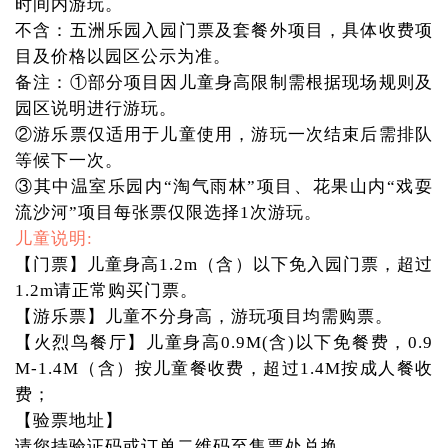
时间内游玩。
不含：五洲乐园入园门票及套餐外项目，具体收费项
目及价格以园区公示为准。
备注：①部分项目因儿童身高限制需根据现场规则及
园区说明进行游玩。
②游乐票仅适用于儿童使用，游玩一次结束后需排队
等候下一次。
③其中温室乐园内“淘气雨林”项目、花果山内“戏耍
流沙河”项目每张票仅限选择1次游玩。
儿童说明:
【门票】儿童身高1.2m（含）以下免入园门票，超过
1.2m请正常购买门票。
【游乐票】儿童不分身高，游玩项目均需购票。
【火烈鸟餐厅】儿童身高0.9M(含)以下免餐费，0.9
M-1.4M（含）按儿童餐收费，超过1.4M按成人餐收
费；
【验票地址】
请您持验证码或订单二维码至售票处兑换。