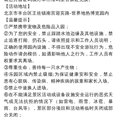
【活动地址】
北京市丰台区王佐镇南宫迎宾路-世界地热博览园内
【温馨提示】
①严禁携带宠物及危险品入园；
②为了您的安全，禁止踩踏水池边缘及其他设施，禁
止追逐打闹、扔石头，请依照提示和工作人员说明，
正确的使用园内设施，不得出现不安全游玩行为，危
险动作请勿模仿，如遇影响他人之行为，工作人员有
权要求其离场。
③尊重生命，善待每一只水产生物；
④乐园区域内禁止吸烟;为保证健康安和安全，禁止
患有心脏病、传染病、精神疾病的孩童和家长入场。
⑤禁止中途换人进场。
⑥在不能满足景区活动或设备设施安全运行的恶劣天
气或无法抗拒的情况下（如雷电、雨雪、冰雹、暴
雨、台风等），景区部分项目和活动将临时关闭或部
分关闭；