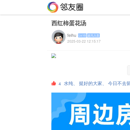
西红柿蛋花汤
feihu
Lv.15
超凡入圣
2025-03-22 12:15:17
水纯、
挺好的大家、
今日不去
4