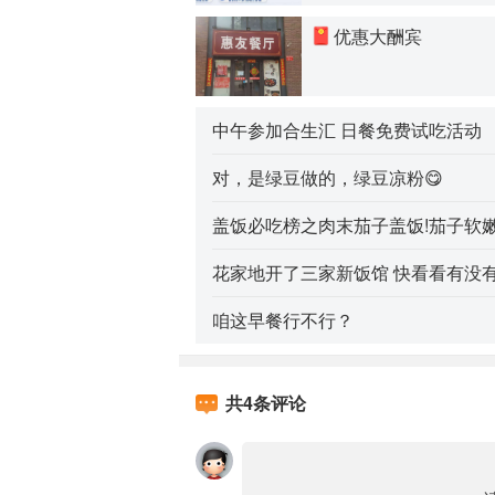
优惠大酬宾
中午参加合生汇 日餐免费试吃活动
对，是绿豆做的，绿豆凉粉😋
盖饭必吃榜之肉末茄子盖饭!茄子软
花家地开了三家新饭馆 快看看有没
咱这早餐行不行？
共
4
条评论