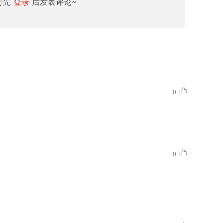
请先
登录
后发表评论~
0
。
0