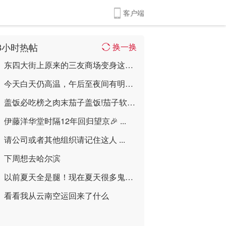
客户端
8小时热帖
换一换
东四大街上原来的三友商场变身这样喽 ...
今天白天仍高温，午后至夜间有明显雷雨，最 ...
盖饭必吃榜之肉末茄子盖饭!茄子软嫩入味， ...
伊藤洋华堂时隔12年回归望京🎉 ...
请公司或者其他组织请记住这人 ...
下周想去哈尔滨
以前夏天全是腿！现在夏天很多鬼！ ...
看看我从云南空运回来了什么