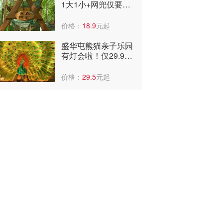
1大1小+网兜仅要
29.9元！太便宜了，
全年低价啊！
价格：
18.9
元起
盛华屯熊猫亲子乐园
有灯会啦！仅29.9
元，可看国潮表演、
儿童乐园。
价格：
29.5
元起