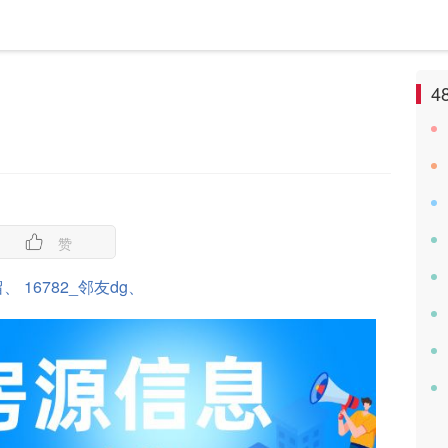
4
赞
留、
16782_邻友dg、