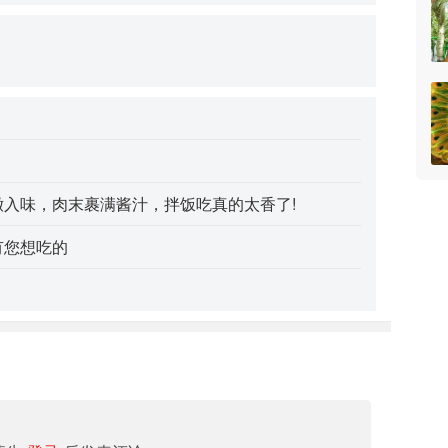
嫩入味，肉末裹满酱汁，拌饭吃真的太香了!
有您想吃的