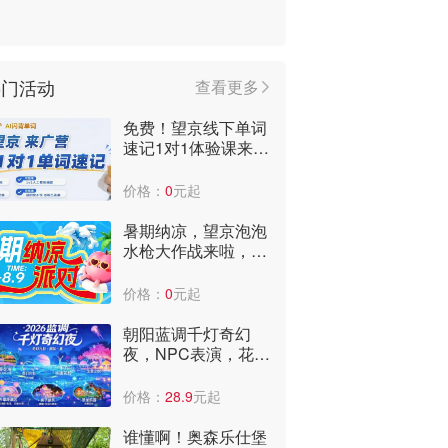
热门活动
查看更多
免费！望京线下单词
速记1对1体验课来
啦，到店即可获赠3
个月阅读课包！
价格：
0
元起
暑期纳凉，望京泡泡
水枪大作战来啦，报
名送水枪，快来嗨爆
全场，爽翻天~
价格：
0
元起
朝阳蓝调千灯奇幻
夜，NPC表演，花神
巡游，非遗火壶打铁
花！快来
价格：
28.9
元起
谁懂啊！奥森乐仕堡