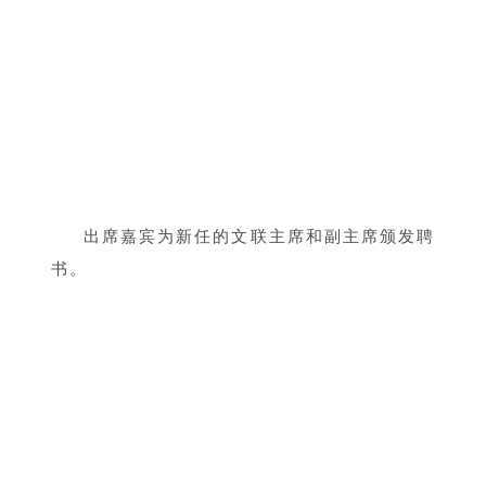
出席嘉宾为
新任的文联主席和副主席颁发聘
书。