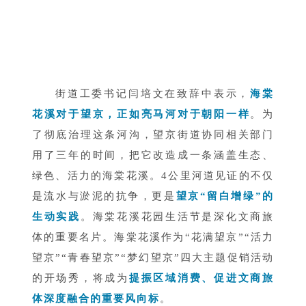
街道工委书记闫培文在致辞中表示，
海棠
花溪对于望京，正如亮马河对于朝阳一样
。为
了彻底治理这条河沟，望京街道协同相关部门
用了三年的时间，把它改造成一条涵盖生态、
绿色、活力的海棠花溪。4公里河道见证的不仅
是流水与淤泥的抗争，更是
望京“留白增绿”的
生动实践
。海棠花溪花园生活节是深化文商旅
体的重要名片。海棠花溪作为“花满望京”“活力
望京”“青春望京”“梦幻望京”四大主题促销活动
的开场秀，将成为
提振区域消费、促进文商旅
体深度融合的重要风向标
。