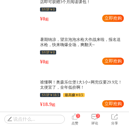
店即可获赠3个月阅读课包！
SVIP￥0
¥0
立即抢购
起
暑期纳凉，望京泡泡水枪大作战来啦，报名送
水枪，快来嗨爆全场，爽翻天~
SVIP￥0
¥0
立即抢购
起
谁懂啊！奥森乐仕堡1大1小+网兜仅要29.9元！
太便宜了，全年低价啊！
SVIP￥18.5
最高赚￥0.5
¥18.9
立即抢购
起
5
3
说点什么...
点赞
评论
分享