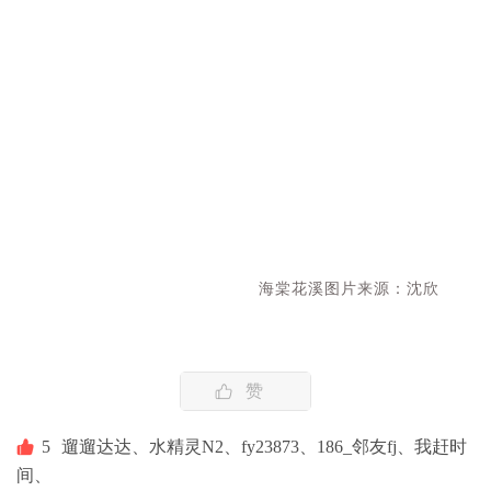
海棠花溪图片来源：沈欣
赞
5
遛遛达达、
水精灵N2、
fy23873、
186_邻友fj、
我赶时
间、