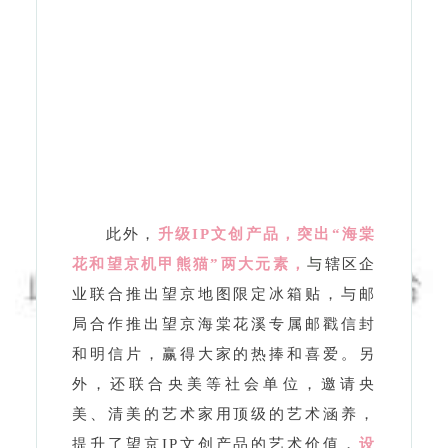
此外，
升级IP文创产品，突出“海棠
花和望京机甲熊猫”两大元素，
与
辖区企
业联合推出望京地图限定冰箱贴，与邮
局合作推出望京海棠花溪专属邮戳信封
和明信片，赢得大家的热捧和喜爱。另
外，还联合央美等社会单位，邀请央
美、清美的艺术家用顶级的艺术涵养，
提升了望京IP文创产品的艺术价值，
设
计了主题帆布袋、望京熊猫pin、古风团
扇、金属书签等周边，
一经发行就引发
网友热议，成为本次海棠花溪花园生活