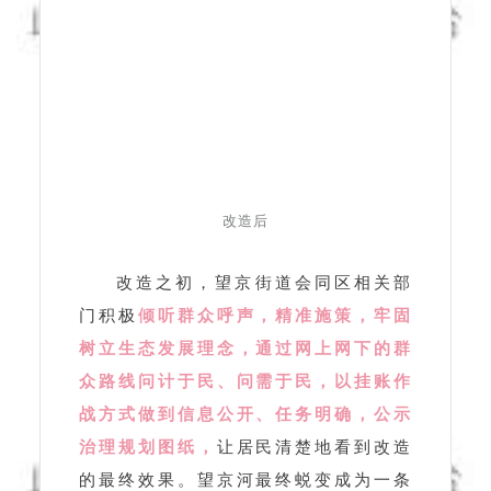
改造后
改造之初，望京街道会同区相关部
门积极
倾听群众呼声，精准施策，牢固
树立生态发展理念，通过网上网下的群
众路线问计于民、问需于民，以挂账作
战方式做到信息公开、任务明确，公示
治理规划图纸，
让居民清楚地看到改造
的最终效果。
望京河最终蜕变成为一条
集生态之河、绿色之河、活力之河于一
体的新景观。
望京海棠花溪成为“两
山”理念在望京引领高质量绿色发展的生
动实践，
成为一张生态答卷。
“两山”理