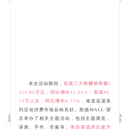
本次活动期间，
实现三大商圈销售额5
114.05万元，
同比增长11.25%，客流96.
73万人次，同比增长8.77%，
海棠花溪系
列活动消费市场反响良好。凯德MALL·望
京举办了相关主题活动，包括主题展览、
讲座、手作、市集等，
项目客流同比提升
6%，销售同比提升11%；
新世界百货以
免费停车、打卡拍摄海棠花溪照片、免费
领海棠花手串，线下海棠花手作周边等活
动，通过线上媒体平台前置宣传引流顾客