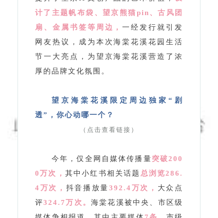
节一大亮点，为望京海棠花溪营造了浓
厚的品牌文化氛围。
望京海棠花溪限定周边独家“剧
透”，你心动哪一个？
（点击查看链接）
今年，仅全网自媒体传播量
突破200
0万次，
其中小红书相关话题
总浏览286.
4万次，
抖音播放量
392.4万次，
大众点
评
324.7万次。
海棠花溪被中央、市区级
媒体争相报道，其中主要媒体
7条，
市级
媒体
21条，
区级媒体
11条。