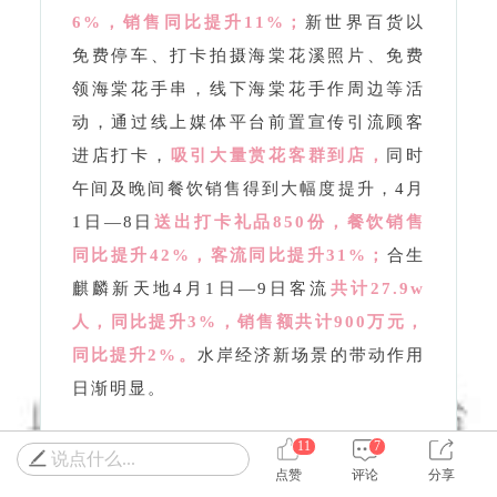
进店打卡，
吸引大量赏花客群到店，
同时
午间及晚间餐饮销售得到大幅度提升，
4月
1日—8日
送出打卡礼品850份，
餐饮销售
同比提升42%，客流同比提升31%；
合生
麒麟新天地4月1日—9日客流
共计27.9w
人，
同比提升3%，销售额共计900万元，
同比提升2%。
水岸经济新场景的带动作用
日渐明显。
国潮市集×商圈狂欢，一站式玩转望京海棠
花溪春日浪漫！
（点击查看链接）
11
7
说点什么...
点赞
评论
分享
以“多元跨界融合”