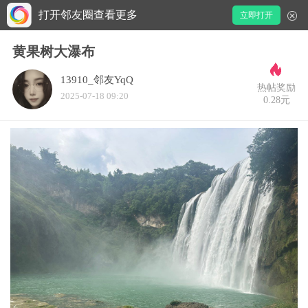
打开邻友圈查看更多
立即打开
黄果树大瀑布
13910_邻友YqQ
热帖奖励
2025-07-18 09:20
0.28元