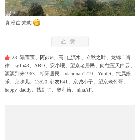
真没白来呦
赞
23
猫宝宝、
阿gGe、
高山_流水、
立秋之叶、
龙锦二肖
律、
sy1543、
ABD、
安小曦、
望京老居民、
向往蓝天白云、
源源到来1963、
朝阳居民、
xiaoquan1219、
Yunfei、
纯属娱
乐、
京味儿、
13520_邻友F4T、
京城小子、
望京老付哥、
happy_daddy、
找到了、
奥利给、
ninaAF、