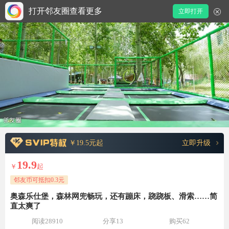
打开邻友圈查看更多
立即打开
￥19.5元起
立即升级
19.9
￥
起
邻友币可抵扣0.3元
奥森乐仕堡，森林网兜畅玩，还有蹦床，跷跷板、滑索……简
直太爽了
阅读28910
分享13
购买62