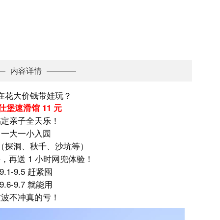
内容详情
在花大价钱带娃玩？
仕堡速滑馆 11 元
搞定亲子全天乐！
一大一小入园
（探洞、秋千、沙坑等）
，再送 1 小时网兜体验！
9.1-9.5 赶紧囤
9.6-9.7 就能用
这波不冲真的亏！