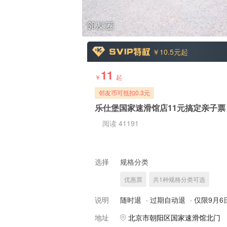
￥10.5
元起
11
￥
起
邻友币可抵扣0.3元
乐仕堡国家速滑馆店11元搞定亲子
阅读 41191
选择
规格分类
优惠票
共1种规格分类可选
说明
随时退
·
过期自动退
·
仅限9月6
地址
北京市朝阳区国家速滑馆北门