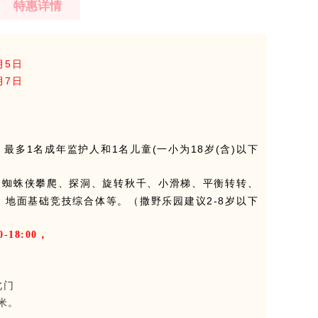
特惠详情
月5日
月7日
最多1名成年监护人和1名儿童(一小为18岁(含)以下
，蜘蛛侠攀爬、探洞、旋转秋千、小滑梯、平衡转转、
地面基础竞技综合体等。（撒野乐园建议2-8岁以下
18:00，
。
北门
米。