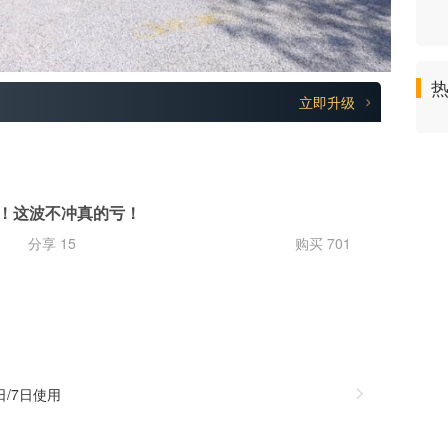
立即升级
票！这波不冲真的亏！
分享 15
购买 701
日/7日使用