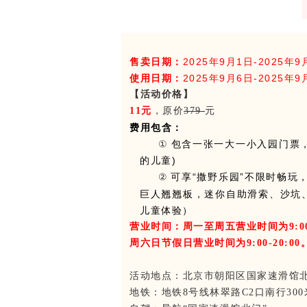
售卖日期：
2025年9月1日-2025年9
使用日期：
2025年9月6日-2025年9
【活动价格】
11元
，原价
379
元
费用包含：
①
包含一张一大一小入园门票，
的儿童)
可享“撒野乐园”不限时畅玩
②
巨人翘翘板，迷你自助滑索、沙坑、
儿童体验）
营业时间：
周一至周五营业时间为9:00-
周六日节假日营业时间为9:00-20:00
活动地点：北京市朝阳区国家速滑馆
地铁：地铁8号线林翠路C2口南行300