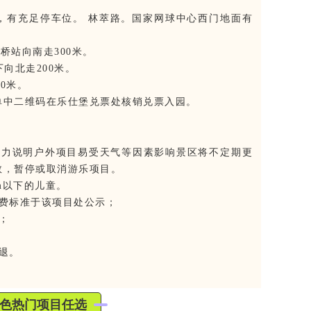
，有充足停车位。 林萃路。国家网球中心西门地面有
林萃桥站向南走300米。
站下向北走200米。
0米。
单中二维码在乐仕堡兑票处核销兑票入园。
抗力说明户外项目易受天气等因素影响景区将不定期更
数，暂停或取消游乐项目。
m以下的儿童。
收费标准于该项目处公示；
；
退。
色热门项目任选