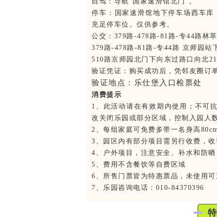
自驾：导航“国家速滑馆北门”。
停车：国家速滑馆地下停车场西车库
充足停车位。仅供参考。
公交：379路-478路-81路-专44路
379路-478路-81路-专44路 京师园
510路京师园北门下向东过路口向北21
验证凭证：购买成功后，凭邻友圈订
验证地点：乐仕堡入口检票处
消费提示
1、此活动请在有效期内使用；不可
改关闭乐园或部分区域，控制入园人
2、每组家庭可免费多带一名身高80c
3、园区内有部分项目需另行收费，
4、户外项目，注意安全、补水和防晒
5、费用不含餐饮等自费区域
6、所售门票皆为特惠票品，未使用可
7、乐园咨询电话：010-84370396
特