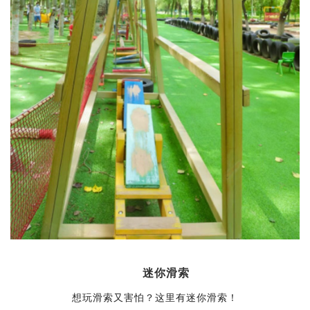
迷你滑索
想玩滑索又害怕？这里有迷你滑索！