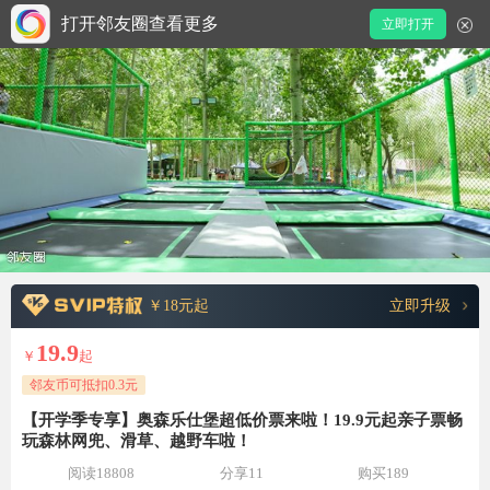
打开邻友圈查看更多
立即打开
￥18元起
立即升级
19.9
￥
起
邻友币可抵扣0.3元
【开学季专享】奥森乐仕堡超低价票来啦！19.9元起亲子票畅
玩森林网兜、滑草、越野车啦！
阅读18808
分享11
购买189