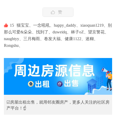
赞
15
猫宝宝、
一念吼吼、
happy_daddy、
xiaoquan1219、
别
那么可爱&朵朵、
找到了、
duweidq、
林子oZ、
望京警花、
naughtyy、
三月梅雨、
卷发大福、
健康1122、
迷糊、
Rongshu、
☑房屋出租出售，就用邻友圈房产，更多人关注的社区房
产平台！☝