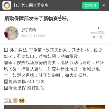
打开邻友圈查看更多
立即打开
后勤保障部发来了新物资☝️🤣。
胖手真猫
热帖奖励
2025-10-13 16:02
0.16元
1️⃣ 孙子兵法·军争篇 “故其疾如风，其徐如林，侵掠
如火，不动如山，难知如阴，动如雷震。
翻译：按照战场形势的需要，部队行动迅速时，如狂
风飞旋；行进从容时，如森林徐徐展开；攻城掠地
时，如烈火迅猛；驻守防御时，如大山岿然。
2️⃣提高警惕 保卫祖国
3️⃣听党指挥 能打胜仗
🇨🇳
。