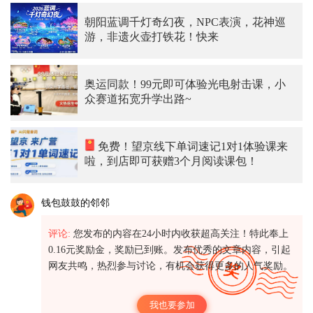
朝阳蓝调千灯奇幻夜，NPC表演，花神巡
游，非遗火壶打铁花！快来
奥运同款！99元即可体验光电射击课，小
众赛道拓宽升学出路~
免费！望京线下单词速记1对1体验课来
啦，到店即可获赠3个月阅读课包！
钱包鼓鼓的邻邻
评论:
您发布的内容在24小时内收获超高关注！特此奉上
0.16元奖励金，奖励已到账。发布优秀的文章内容，引起
网友共鸣，热烈参与讨论，有机会获得更多的人气奖励。
我也要参加