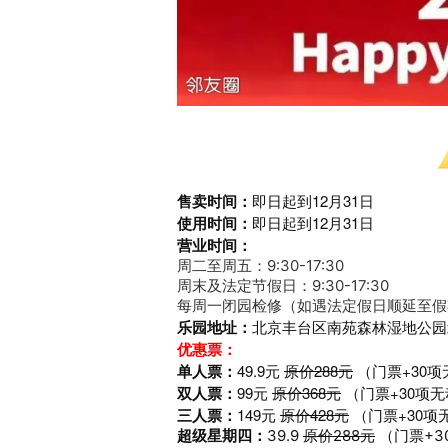
售卖时间：
即日起到12月31日
使用时间：
即日起到12月31日
营业时间：
周二至周五：9:30-17:30
周末及法定节假日：9:30-17:30
每周一闭园检修（如遇法定假日顺延至假
乐园地址：
北京丰台区南苑森林湿地公园
优惠票：
单人票：
49.9元
原价288元
（门票+30项
双人票：
99元
原价368元
（门票+30项
三人票：
149元
原价428元
（门票+30项
超级星期四：
39.9
原价288元
（门票+3