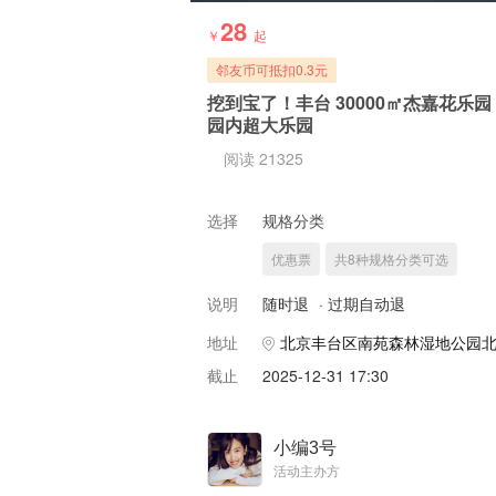
28
￥
起
邻友币可抵扣0.3元
挖到宝了！丰台 30000㎡杰嘉花
园内超大乐园
阅读 21325
选择
规格分类
优惠票
共8种规格分类可选
说明
随时退
·
过期自动退
地址
北京丰台区南苑森林湿地公园北
截止
2025-12-31 17:30
小编3号
活动主办方