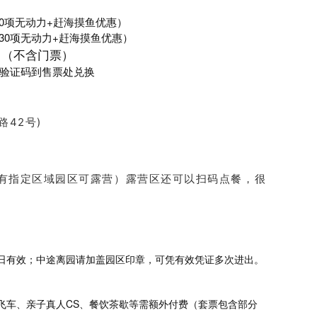
30项无动力+赶海摸鱼优惠）
30项无动力+赶海摸鱼优惠）
（不含门票）
验证码到售票处兑换
路42号)
有指定区域园区可露营
）露营区还可以扫码点餐，很
日有效；中途离园请加盖园区印章，可凭有效凭证多次进出。
飞车、亲子真人CS、餐饮茶歇等需额外付费（套票包含部分