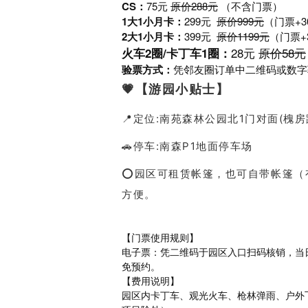
CS：
75元
原价288元
（不含门票）
1大1小月卡：
299元
原价999元
（门票+
2大1小月卡：
399元
原价1199元
（门票+
28元
原价58元
火车2圈/卡丁车1圈：
验票方式：
凭邻友圈订单中二维码或数字
💗【游园小贴士】
📍定位:南苑森林公园北1门对面(槐房
🚗停车:南森P1地面停车场
⭕园区可租赁帐篷，也可自带帐篷（
方便。
【门票使用规则】
电子票：凭二维码于园区入口扫码核销，当
免预约。
【费用说明】
园区内卡丁车、观光火车、枪林弹雨、户外