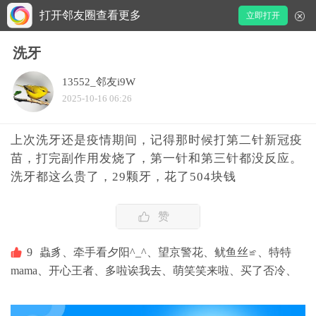
打开邻友圈查看更多
立即打开
洗牙
13552_邻友i9W
2025-10-16 06:26
上次洗牙还是疫情期间，记得那时候打第二针新冠疫
苗，打完副作用发烧了，第一针和第三针都没反应。
洗牙都这么贵了，29颗牙，花了504块钱
赞
9
蟲豸、
牵手看夕阳^_^、
望京警花、
鱿鱼丝≌、
特特
mama、
开心王者、
多啦诶我去、
萌笑笑来啦、
买了否冷、