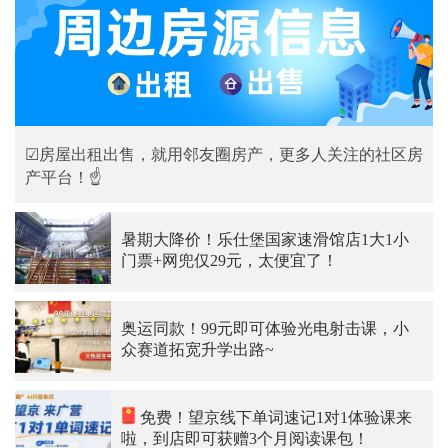
☑房屋出租出售，就用邻友圈房产，更多人关注的社区房
产平台！☝
暑期大降价！乐仕堡国家速滑馆店1大1小
门票+网兜仅29元，太便宜了！
奥运同款！99元即可体验光电射击课，小
众赛道拓宽升学出路~
免费！望京线下单词速记1对1体验课来
啦，到店即可获赠3个月阅读课包！