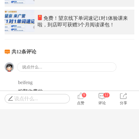
免费！望京线下单词速记1对1体验课来
啦，到店即可获赠3个月阅读课包！
共12条评论
beifeng
按颗收费的
9
12
说点什么...
0
回复
2025-10-16 06:41
点赞
评论
分享
13552_邻友i9W
楼主
是的
0
回复
2025-10-16 07:39