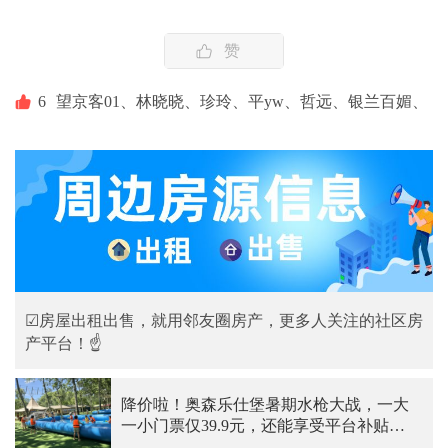
赞
6
望京客01、
林晓晓、
珍玲、
平yw、
哲远、
银兰百媚、
☑房屋出租出售，就用邻友圈房产，更多人关注的社区房
产平台！☝
降价啦！奥森乐仕堡暑期水枪大战，一大
一小门票仅39.9元，还能享受平台补贴，
快冲啊~