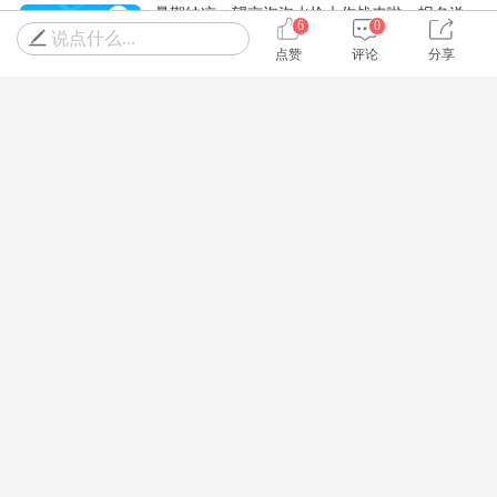
暑期纳凉，望京泡泡水枪大作战来啦，报名送
6
0
水枪，快来嗨爆全场，爽翻天~
说点什么...
点赞
评论
分享
SVIP￥0
¥0
立即抢购
起
谁懂啊！奥森乐仕堡1大1小+网兜仅要29.9元！
太便宜了，全年低价啊！
SVIP￥18.5
最高赚￥0.5
¥18.9
立即抢购
起
朝阳蓝调千灯奇幻夜，NPC表演，花神巡游，
非遗火壶打铁花！快来
SVIP￥28.6
最高赚￥0.3
¥28.9
立即抢购
起