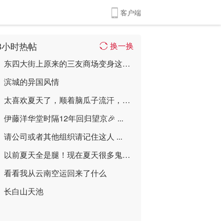
客户端
8小时热帖
换一换
东四大街上原来的三友商场变身这样喽 ...
滨城的异国风情
太喜欢夏天了，顺着脑瓜子流汗，这么多年脑 ...
伊藤洋华堂时隔12年回归望京🎉 ...
请公司或者其他组织请记住这人 ...
以前夏天全是腿！现在夏天很多鬼！ ...
看看我从云南空运回来了什么
长白山天池