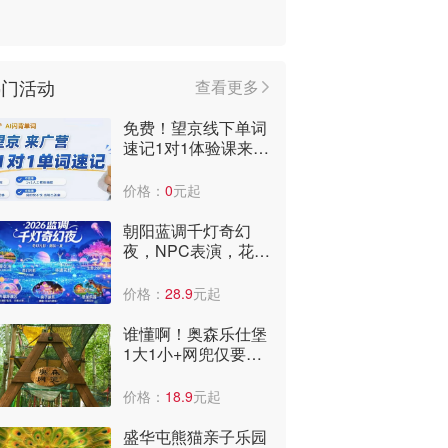
热门活动
查看更多
免费！望京线下单词
速记1对1体验课来
啦，到店即可获赠3
个月阅读课包！
价格：
0
元起
朝阳蓝调千灯奇幻
夜，NPC表演，花神
巡游，非遗火壶打铁
花！快来
价格：
28.9
元起
谁懂啊！奥森乐仕堡
1大1小+网兜仅要
29.9元！太便宜了，
全年低价啊！
价格：
18.9
元起
盛华屯熊猫亲子乐园