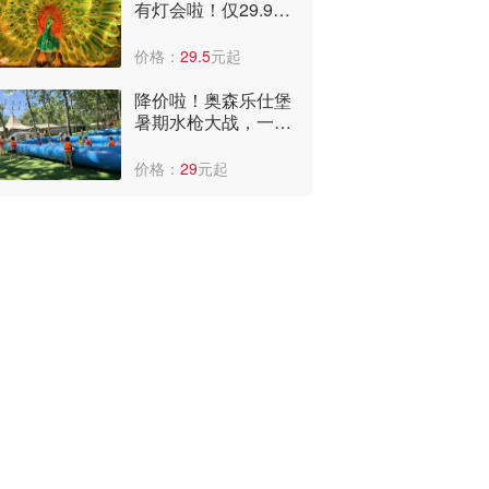
有灯会啦！仅29.9
元，可看国潮表演、
儿童乐园。
价格：
29.5
元起
降价啦！奥森乐仕堡
暑期水枪大战，一大
一小门票仅39.9元，
还能享受平台补贴，
价格：
29
元起
快冲啊~