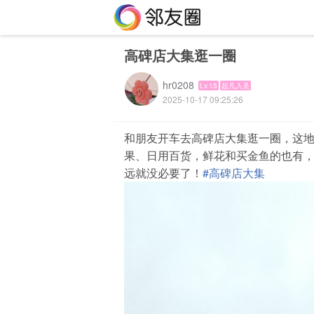
高碑店大集逛一圈
hr0208
Lv.15
超凡入圣
2025-10-17 09:25:26
和朋友开车去高碑店大集逛一圈，这
果、日用百货，鲜花和买金鱼的也有
远就没必要了！
#高碑店大集