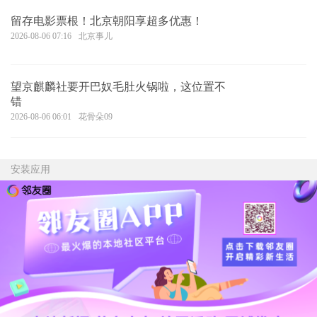
留存电影票根！北京朝阳享超多优惠！
2026-08-06 07:16
北京事儿
望京麒麟社要开巴奴毛肚火锅啦，这位置不
错
2026-08-06 06:01
花骨朵09
安装应用