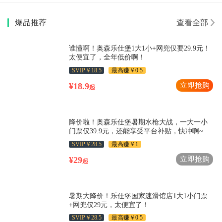
爆品推荐
查看全部
谁懂啊！奥森乐仕堡1大1小+网兜仅要29.9元！
太便宜了，全年低价啊！
SVIP￥18.5
最高赚￥0.5
¥18.9
立即抢购
起
降价啦！奥森乐仕堡暑期水枪大战，一大一小
门票仅39.9元，还能享受平台补贴，快冲啊~
SVIP￥28.5
最高赚￥1
¥29
立即抢购
起
暑期大降价！乐仕堡国家速滑馆店1大1小门票
+网兜仅29元，太便宜了！
SVIP￥28.5
最高赚￥0.5