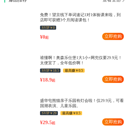
免费！望京线下单词速记1对1体验课来啦，到
店即可获赠3个月阅读课包！
SVIP￥0
¥0
立即抢购
起
谁懂啊！奥森乐仕堡1大1小+网兜仅要29.9元！
太便宜了，全年低价啊！
SVIP￥18.5
最高赚￥0.5
¥18.9
立即抢购
起
盛华屯熊猫亲子乐园有灯会啦！仅29.9元，可看
国潮表演、儿童乐园。
SVIP￥29
最高赚￥0.5
¥29.5
立即抢购
起