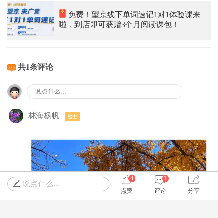
免费！望京线下单词速记1对1体验课来
啦，到店即可获赠3个月阅读课包！
共1条评论
林海杨帆
楼主
4
1
说点什么...
点赞
评论
分享