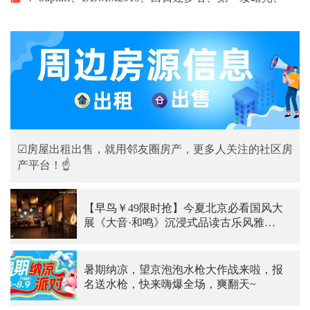
☑房屋出租出售，就用邻友圈房产，更多人关注的社区房
产平台！☝
【早鸟￥49限时抢】今夏北京必看国风大
展《大音·和鸣》沉浸式品读古乐风雅，
好看好拍还涨知识
暑期纳凉，望京泡泡水枪大作战来啦，报
名送水枪，快来嗨爆全场，爽翻天~