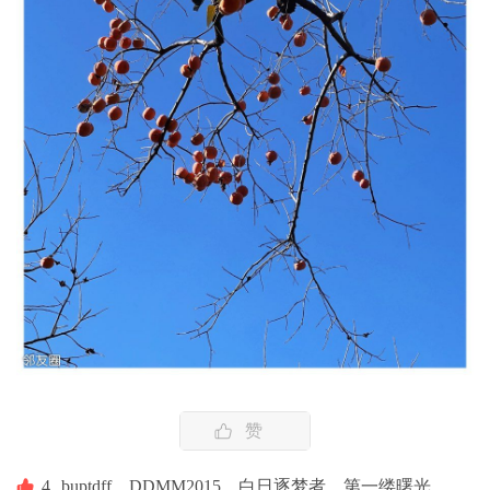
赞
4
buptdff、
DDMM2015、
白日逐梦者、
第一缕曙光、