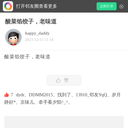
打开邻友圈查看更多
立即打开
酸菜馅饺子，老味道
happy_daddy
2025-12-15 11:14
酸菜馅饺子，老味道
赞
7
dydr、
DDMM2015、
找到了、
13910_邻友YqQ、
岁月
静好*、
京味儿、
牵手看夕阳^_^、