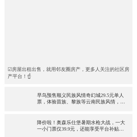
☑房屋出租出售，就用邻友圈房产，更多人关注的社区房
产平台！☝
早鸟预售顺义民族风情奇幻城29.5元单人
票，体验苗族、黎族等云南民族风情，太
美妙了
降价啦！奥森乐仕堡暑期水枪大战，一大
一小门票仅39.9元，还能享受平台补贴，
快冲啊~