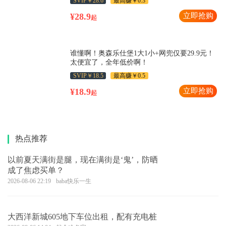
SVIP￥28.6
最高赚￥0.3
¥28.9
立即抢购
起
谁懂啊！奥森乐仕堡1大1小+网兜仅要29.9元！
太便宜了，全年低价啊！
SVIP￥18.5
最高赚￥0.5
¥18.9
立即抢购
起
热点推荐
以前夏天满街是腿，现在满街是‘鬼’，防晒
成了焦虑买单？
2026-08-06 22:19
baba快乐一生
大西洋新城605地下车位出租，配有充电桩