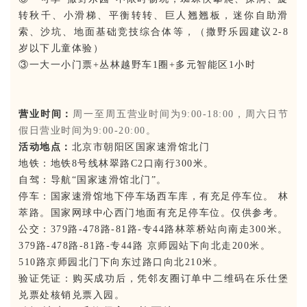
转秋千、小滑梯、平衡转转、巨人翘翘板，迷你自助滑
索、沙坑、地面基础竞技综合体等，（撒野乐园建议2-8
岁以下儿童体验）
③一大一小门票+丛林越野车1圈+多元智能区1小时
营业时间：
周一至周五营业时间为9:00-18:00，周六日节
假日营业时间为9:00-20:00。
活动地点：
北京市朝阳区国家速滑馆北门
地铁：地铁8号线林翠路C2口南行300米。
自驾：导航“国家速滑馆北门”。
停车：国家速滑馆地下停车场西车库，有充足停车位。 林
萃路。国家网球中心西门地面有充足停车位。仅供参考。
公交：379路-478路-81路-专44路林萃桥站向南走300米。
379路-478路-81路-专44路 京师园站下向北走200米。
510路京师园北门下向东过路口向北210米。
验证凭证：购买成功后，凭邻友圈订单中二维码在乐仕堡
兑票处核销兑票入园。