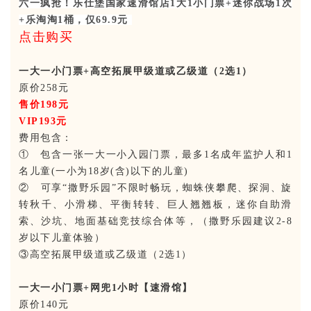
六一疯抢！乐仕堡国家速滑馆店1大1小门票+迷你战场1次
+乐淘淘1桶，仅69.9元
点击购买
一大一小门票+高空拓展甲级道或乙级道（2选1）
原价258元
售价198元
VIP193元
费用包含：
① 包含一张一大一小入园门票，最多1名成年监护人和1
名儿童(一小为18岁(含)以下的儿童)
② 可享“撒野乐园”不限时畅玩，蜘蛛侠攀爬、探洞、旋
转秋千、小滑梯、平衡转转、巨人翘翘板，迷你自助滑
索、沙坑、地面基础竞技综合体等，（撒野乐园建议2-8
岁以下儿童体验）
③高空拓展甲级道或乙级道（2选1）
一大一小门票+网兜1小时【速滑馆】
原价140元