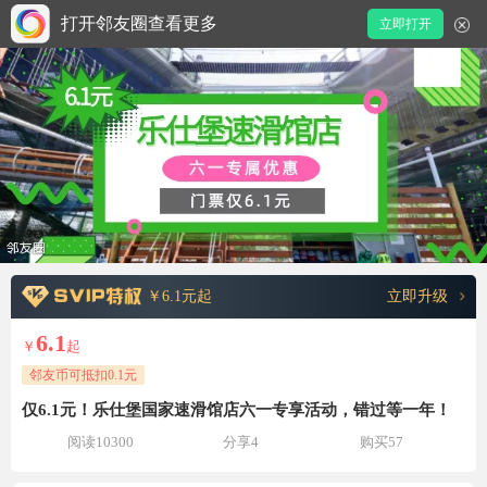
打开邻友圈查看更多
立即打开
￥6.1元起
立即升级
6.1
￥
起
邻友币可抵扣0.1元
仅6.1元！乐仕堡国家速滑馆店六一专享活动，错过等一年！
阅读10300
分享4
购买57