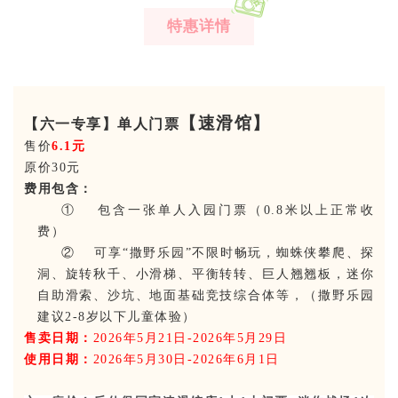
特惠详情
【速滑馆】
【六一专享】单人门票
售价
6.1
元
原价
30
元
费用包含：
①
包含一张
单人
入园门票
（
0.8米以上正常收
费）
②
可享
“撒野乐园”不限时畅玩，
蜘蛛侠
攀爬、探
洞、
旋转
秋千、
小
滑梯、
平衡转转、巨人翘翘板，迷你
自助
滑索
、
沙坑
、地面基础竞技综合体
等
，（
撒野乐园
建议
2-8岁以下儿童体验）
售卖日期：
202
6
年
5
月
21
日
-
202
6
年
5
月
29
日
使用日期
：
202
6
年
5
月
30
日
-
202
6
年
6
月
1
日