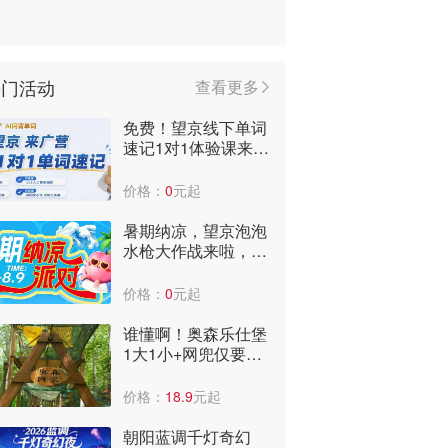
热门活动
查看更多
免费！望京线下单词
速记1对1体验课来
啦，到店即可获赠3
个月阅读课包！
价格：
0
元起
暑期纳凉，望京泡泡
水枪大作战来啦，报
名送水枪，快来嗨爆
全场，爽翻天~
价格：
0
元起
谁懂啊！奥森乐仕堡
1大1小+网兜仅要
29.9元！太便宜了，
全年低价啊！
价格：
18.9
元起
朝阳蓝调千灯奇幻