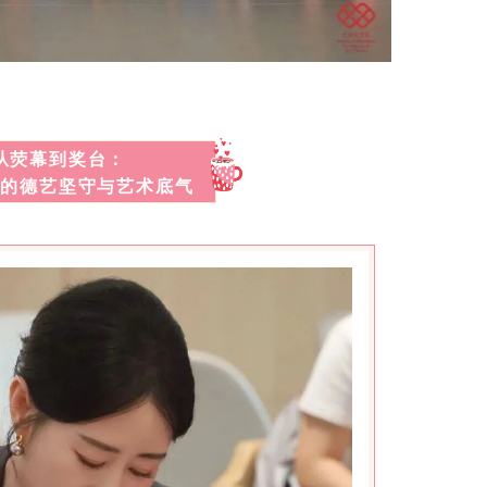
从荧幕到奖台：
员的德艺坚守与艺术底气