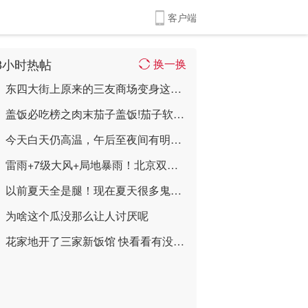
客户端
8小时热帖
换一换
东四大街上原来的三友商场变身这样喽 ...
盖饭必吃榜之肉末茄子盖饭!茄子软嫩入味， ...
今天白天仍高温，午后至夜间有明显雷雨，最 ...
雷雨+7级大风+局地暴雨！北京双预警齐发→ ...
以前夏天全是腿！现在夏天很多鬼！ ...
为啥这个瓜没那么让人讨厌呢
花家地开了三家新饭馆 快看看有没有您想吃 ...