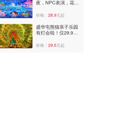
夜，NPC表演，花神
巡游，非遗火壶打铁
花！快来
价格：
28.9
元起
盛华屯熊猫亲子乐园
有灯会啦！仅29.9
元，可看国潮表演、
儿童乐园。
价格：
29.5
元起