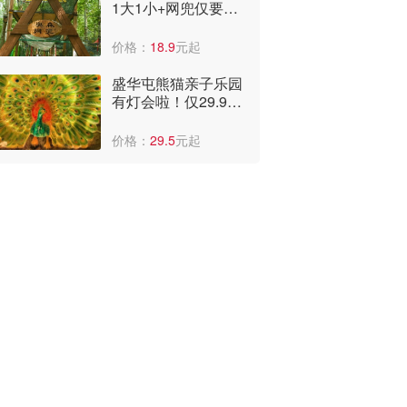
1大1小+网兜仅要
29.9元！太便宜了，
全年低价啊！
价格：
18.9
元起
盛华屯熊猫亲子乐园
有灯会啦！仅29.9
元，可看国潮表演、
儿童乐园。
价格：
29.5
元起