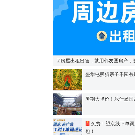
☑房屋出租出售，就用邻友圈房产，
盛华屯熊猫亲子乐园有灯
暑期大降价！乐仕堡国家
免费！望京线下单词
包！