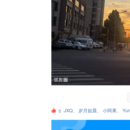
JXQ、
岁月如晨、
小阿果、
Yu
5