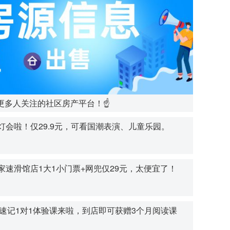
更多人关注的社区房产平台！☝
会啦！仅29.9元，可看国潮表演、儿童乐园。
速滑馆店1大1小门票+网兜仅29元，太便宜了！
速记1对1体验课来啦，到店即可获赠3个月阅读课