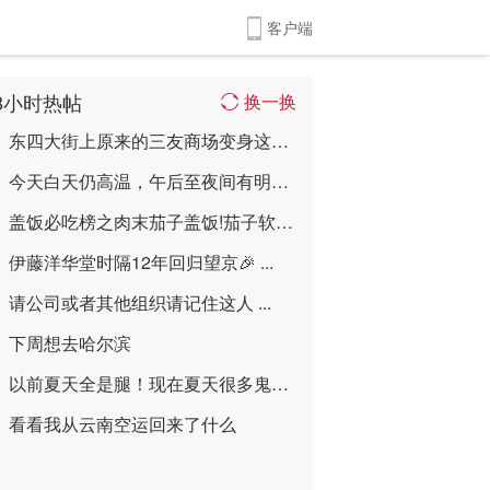
客户端
8小时热帖
换一换
东四大街上原来的三友商场变身这样喽 ...
今天白天仍高温，午后至夜间有明显雷雨，最 ...
盖饭必吃榜之肉末茄子盖饭!茄子软嫩入味， ...
伊藤洋华堂时隔12年回归望京🎉 ...
请公司或者其他组织请记住这人 ...
下周想去哈尔滨
以前夏天全是腿！现在夏天很多鬼！ ...
看看我从云南空运回来了什么