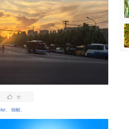
赞
nfei、
锦帧、