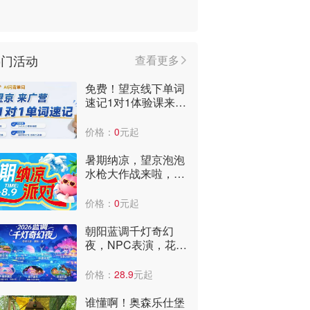
热门活动
查看更多
免费！望京线下单词
速记1对1体验课来
啦，到店即可获赠3
个月阅读课包！
价格：
0
元起
暑期纳凉，望京泡泡
水枪大作战来啦，报
名送水枪，快来嗨爆
全场，爽翻天~
价格：
0
元起
朝阳蓝调千灯奇幻
夜，NPC表演，花神
巡游，非遗火壶打铁
花！快来
价格：
28.9
元起
谁懂啊！奥森乐仕堡