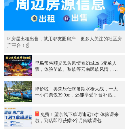
☑房屋出租出售，就用邻友圈房产，更多人关注的社区房
产平台！☝
早鸟预售顺义民族风情奇幻城29.5元单人
票，体验苗族、黎族等云南民族风情，太
美妙了
降价啦！奥森乐仕堡暑期水枪大战，一大
一小门票仅39.9元，还能享受平台补贴，
快冲啊~
免费！望京线下单词速记1对1体验课来
啦，到店即可获赠3个月阅读课包！