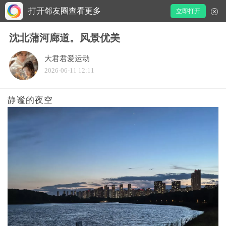
打开邻友圈查看更多
立即打开
沈北蒲河廊道。风景优美
大君君爱运动
2026-06-11 12:11
静谧的夜空