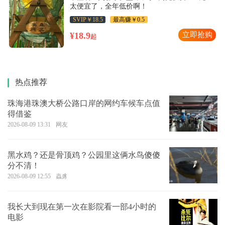
太便宜了，全年低价啊！
SVIP￥18.5
最高赚￥0.5
¥18.9
立即抢购
起
热点推荐
珠海港珠澳大桥公路口岸的网约车候车点值
得借鉴
2026-08-09 13:31
网友
黑水鸡？还是骨顶鸡？公园里这俩水鸟傻傻
分不清！
2026-08-09 12:55
蟲豸
我长大到现在第一次在影院看一部4小时的
电影