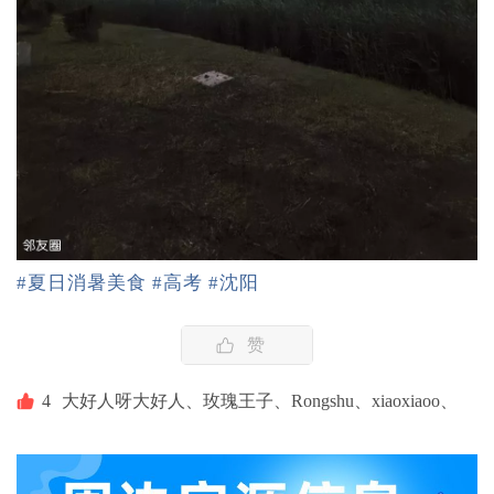
#夏日消暑美食
#高考
#沈阳
赞
4
大好人呀大好人、
玫瑰王子、
Rongshu、
xiaoxiaoo、