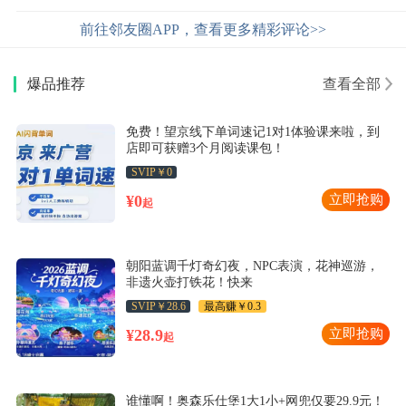
前往邻友圈APP，查看更多精彩评论>>
爆品推荐
查看全部
免费！望京线下单词速记1对1体验课来啦，到
店即可获赠3个月阅读课包！
SVIP￥0
¥0
立即抢购
起
朝阳蓝调千灯奇幻夜，NPC表演，花神巡游，
非遗火壶打铁花！快来
SVIP￥28.6
最高赚￥0.3
¥28.9
立即抢购
起
谁懂啊！奥森乐仕堡1大1小+网兜仅要29.9元！