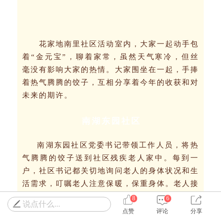
花家地南里社区活动室内，大家一起动手包
着“金元宝”，聊着家常，虽然天气寒冷，但丝
毫没有影响大家的热情。大家围坐在一起，手捧
着热气腾腾的饺子，互相分享着今年的收获和对
未来的期许。
南湖东园社区
南湖东园社区党委书记带领工作人员，将热
气腾腾的饺子送到社区残疾老人家中。每到一
户，社区书记都关切地询问老人的身体状况和生
活需求，叮嘱老人注意保暖，保重身体。老人接
过饺子，感动不已，连声道谢。这份特殊的新春
8
6
说点什么...
礼物，让老人们在寒冬中感受到了社区大家庭的
点赞
评论
分享