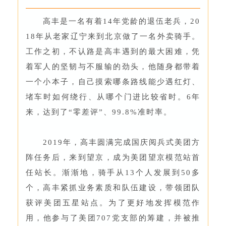
高丰是一名有着14年党龄的退伍老兵，20
18年从老家辽宁来到北京做了一名外卖骑手。
工作之初，不认路是高丰遇到的最大困难，凭
着军人的坚韧与不服输的劲头，他随身都带着
一个小本子，自己摸索哪条路线能少遇红灯、
堵车时如何绕行、从哪个门进比较省时。6年
来，达到了“零差评”、99.8%准时率。
2019年，高丰圆满完成国庆阅兵式美团方
阵任务后，来到望京，成为美团望京模范站首
任站长。渐渐地，骑手从13个人发展到50多
个，高丰紧抓业务素质和队伍建设，带领团队
获评美团五星站点。为了更好地发挥模范作
用，他参与了美团707党支部的筹建，并被推