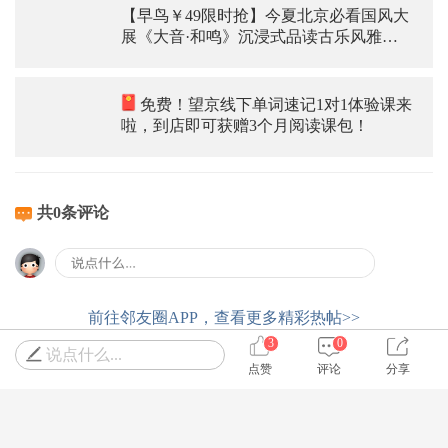
【早鸟￥49限时抢】今夏北京必看国风大
展《大音·和鸣》沉浸式品读古乐风雅，
好看好拍还涨知识
免费！望京线下单词速记1对1体验课来
啦，到店即可获赠3个月阅读课包！
共0条评论
前往邻友圈APP，查看更多精彩热帖>>
3
0
说点什么...
点赞
评论
分享
爆品推荐
查看全部
暑期纳凉，望京泡泡水枪大作战来啦，报名送
水枪，快来嗨爆全场，爽翻天~