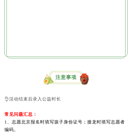
注意事项
👌活动结束后录入公益时长
常见问题汇总：
1、志愿北京报名时填写孩子身份证号；接龙时填写志愿者
编码。
1个孩子使用1个账号提交信息，多个孩子使用多个账号
2、
交信息
3、活动海报不要转错，不要把任何海报转到本群。
4、活动结束后录入时长，大家不要着急。
5、本活如需修改可重复报名。