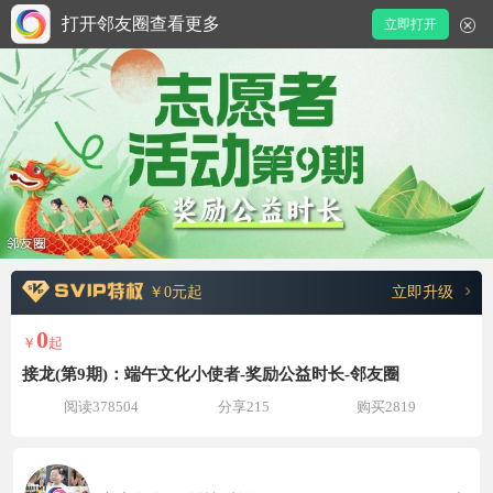
打开邻友圈查看更多
立即打开
￥0元起
立即升级
0
￥
起
接龙(第9期)：端午文化小使者-奖励公益时长-邻友圈
阅读378504
分享215
购买2819