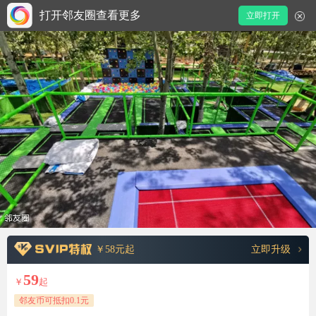
打开邻友圈查看更多
立即打开
￥58元起
立即升级
59
￥
起
邻友币可抵扣0.1元