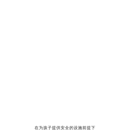
微信：linyouquan666
共1条评论
前往邻友圈APP，查看更多精彩评论>>