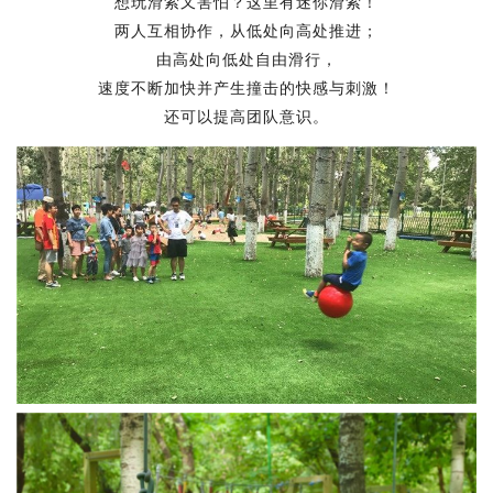
想玩滑索又害怕？这里有迷你滑索！
两人互相协作，从低处向高处推进；
由高处向低处自由滑行，
速度不断加快并产生撞击的快感与刺激！
还可以提高团队意识。