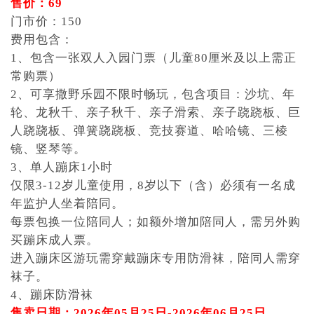
售价：69
门市价：150
费用包含：
1、包含一张双人入园门票（儿童80厘米及以上需正
常购票）
2、可享撒野乐园不限时畅玩，包含项目：沙坑、年
轮、龙秋千、亲子秋千、亲子滑索、亲子跷跷板、巨
人跷跷板、弹簧跷跷板、竞技赛道、哈哈镜、三棱
镜、竖琴等。
3、单人蹦床1小时
仅限3-12岁儿童使用，8岁以下（含）必须有一名成
年监护人坐着陪同。
每票包换一位陪同人；如额外增加陪同人，需另外购
买蹦床成人票。
进入蹦床区游玩需穿戴蹦床专用防滑袜，陪同人需穿
袜子。
4、蹦床防滑袜
售卖日期：2026年05月25日-2026年06月25日