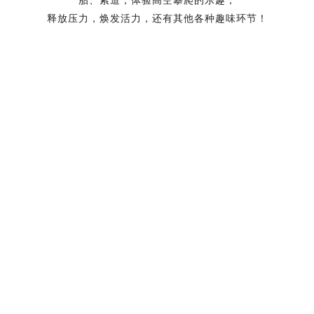
在为孩子提供安全的设施前提下
家长协助儿童完成一系列的障碍环节
让孩子在获得快乐游戏的同时