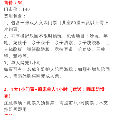
售价：59
门市价：140
费用包含：
1、包含一张双人入园门票（儿童80厘米及以上需正
常购票）
2、可享撒野乐园不限时畅玩，包含项目：沙坑、年
轮、龙秋千、亲子秋千、亲子滑索、亲子跷跷板、巨
人跷跷板、弹簧跷跷板、竞技赛道、哈哈镜、三棱
镜、竖琴等。
3、单人网兜1小时
每票可有一名成年监护人陪同游玩；如额外增加陪同
人，需另外购买网兜成人票。
2、1大1小门票+蹦床单人1小时（赠送：蹦床防滑
袜）
注意事项：此票为预售票，需提前1小时购票，不支
持即买即用