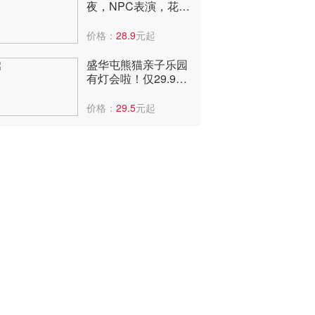
夜，NPC表演，花神
巡游，非遗火壶打铁
花！快来
价格：
28.9
元起
盛华屯熊猫亲子乐园
有灯会啦！仅29.9
元，可看国潮表演、
儿童乐园。
价格：
29.5
元起