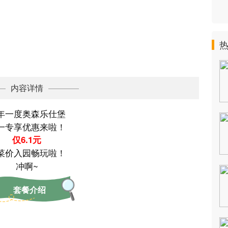
内容详情
年一度奥森乐仕堡
一专享优惠来啦！
仅6.1元
菜价入园畅玩啦！
冲啊~
套餐介绍