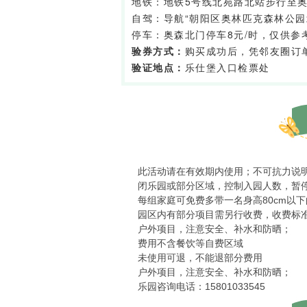
地铁：地铁5号线北苑路北站步行至
自驾：导航“朝阳区奥林匹克森林公园
停车：奥森北门停车8元/时，仅供参
验券方式：
购买成功后，凭邻友圈订
验证地点：
乐仕堡入口检票处
此活动请在有效期内使用；不可抗力说
闭乐园或部分区域，控制入园人数，暂
每组家庭可免费多带一名身高80cm以
园区内有部分项目需另行收费，收费标
户外项目，注意安全、补水和防晒；
费用不含餐饮等自费区域
未使用可退，不能退部分费用
户外项目，注意安全、补水和防晒；
乐园咨询电话：15801033545