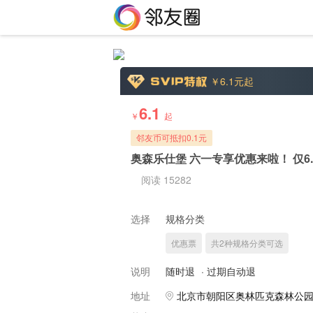
￥6.1
元起
6.1
￥
起
邻友币可抵扣0.1元
奥森乐仕堡 六一专享优惠来啦！ 仅6.
阅读 15282
选择
规格分类
优惠票
共2种规格分类可选
说明
随时退
·
过期自动退
地址
北京市朝阳区奥林匹克森林公