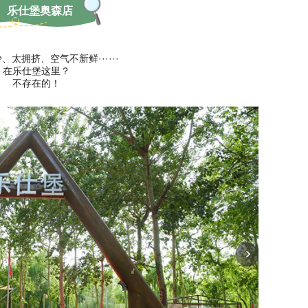
乐仕堡奥森店
、太拥挤、空气不新鲜······
在乐仕堡这里？
不存在的！