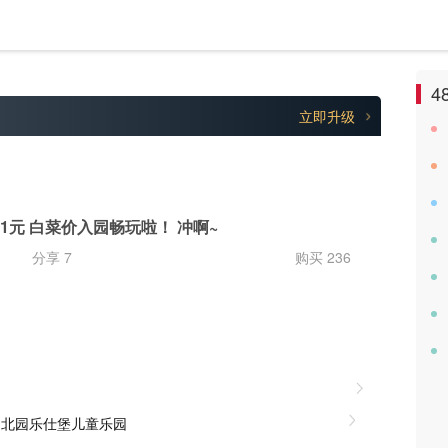
4
立即升级
1元 白菜价入园畅玩啦！ 冲啊~
分享 7
购买 236
园北园乐仕堡儿童乐园