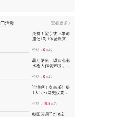
热门活动
查看更多
免费！望京线下单词
速记1对1体验课来
啦，到店即可获赠3
个月阅读课包！
价格：
0
元起
暑期纳凉，望京泡泡
水枪大作战来啦，报
名送水枪，快来嗨爆
全场，爽翻天~
价格：
0
元起
谁懂啊！奥森乐仕堡
1大1小+网兜仅要
29.9元！太便宜了，
全年低价啊！
价格：
18.9
元起
朝阳蓝调千灯奇幻