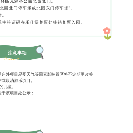
奥林匹克森林公园北园北门。
北园北门停车场或北园东门停车场”。
考。
单中验证码在乐仕堡兑票处核销兑票入园。
注意事项
明户外项目易受天气等因素影响景区将不定期更改关
停或取消游乐项目。
下的儿童。
准于该项目处公示；