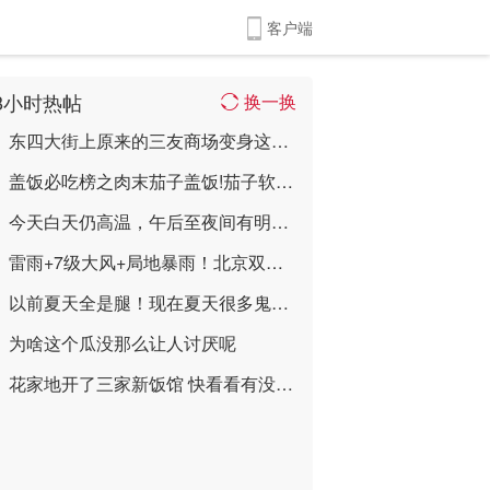
客户端
8小时热帖
换一换
东四大街上原来的三友商场变身这样喽 ...
盖饭必吃榜之肉末茄子盖饭!茄子软嫩入味， ...
今天白天仍高温，午后至夜间有明显雷雨，最 ...
雷雨+7级大风+局地暴雨！北京双预警齐发→ ...
以前夏天全是腿！现在夏天很多鬼！ ...
为啥这个瓜没那么让人讨厌呢
花家地开了三家新饭馆 快看看有没有您想吃 ...