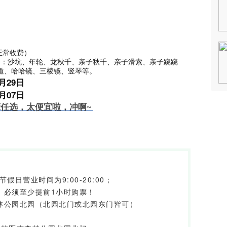
正常收费）
目：沙坑、年轮、龙秋千、亲子秋千、亲子滑索、亲子跷跷
道、哈哈镜、三棱镜、竖琴等。
月29日
月07日
任选，太便宜啦，冲啊~
节假日营业时间为9:00-20:00；
，必须至少提前1小时购票！
林公园北园（北园北门或北园东门皆可）