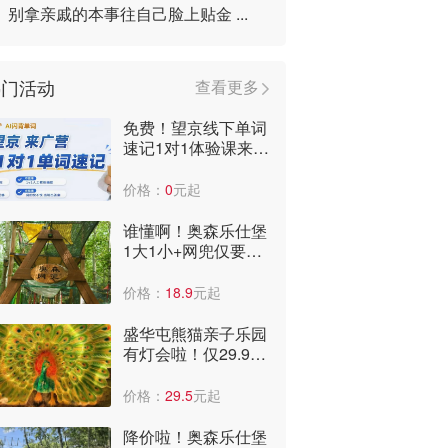
别拿亲戚的本事往自己脸上贴金 ...
热门活动
查看更多
免费！望京线下单词
速记1对1体验课来
啦，到店即可获赠3
个月阅读课包！
价格：
0
元起
谁懂啊！奥森乐仕堡
1大1小+网兜仅要
29.9元！太便宜了，
全年低价啊！
价格：
18.9
元起
盛华屯熊猫亲子乐园
有灯会啦！仅29.9
元，可看国潮表演、
儿童乐园。
价格：
29.5
元起
降价啦！奥森乐仕堡