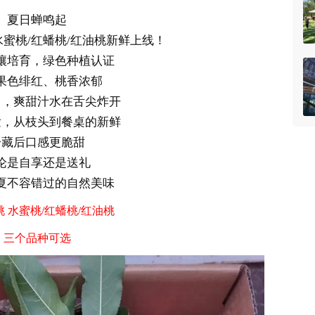
夏日蝉鸣起
蜜桃/红蟠桃/红油桃新鲜上线！
壤培育，绿色种植认证
果色绯红、桃香浓郁
口，爽甜汁水在舌尖炸开
发，从枝头到餐桌的新鲜
冷藏后口感更脆甜
论是自享还是送礼
夏不容错过的自然美味
桃
水蜜桃/红蟠桃/红油桃
三个品种可选