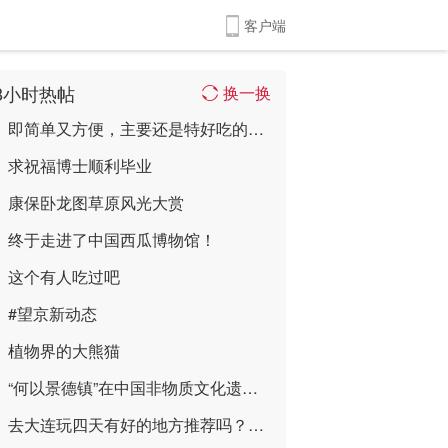
客户端
8小时热帖
换一换
即简单又方便，主要还是特好吃的凉拌包菜做 ...
求祝福博士顺利毕业
康保卧龙图草原风光大赏
终于走进了中国西瓜博物馆！
这个有人吃过吧
#望京新动态
植物界的大熊猫
“何以景德镇”在中国非物质文化遗产馆限时 ...
去大连玩四天有好的地方推荐吗？带娃 ...