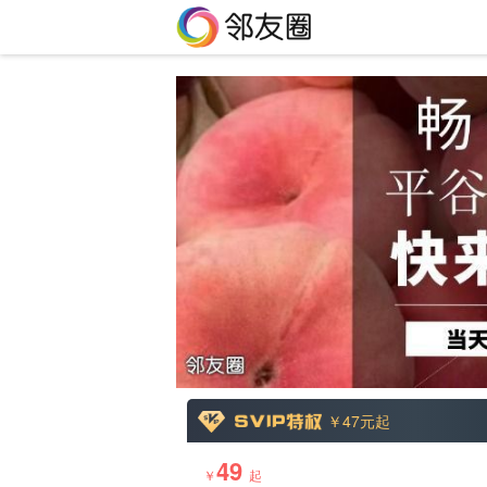
￥47
元起
49
￥
起