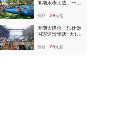
暑期水枪大战，一大
一小门票仅39.9元，
还能享受平台补贴，
价格：
29
元起
快冲啊~
暑期大降价！乐仕堡
国家速滑馆店1大1小
门票+网兜仅29元，
太便宜了！
价格：
29
元起