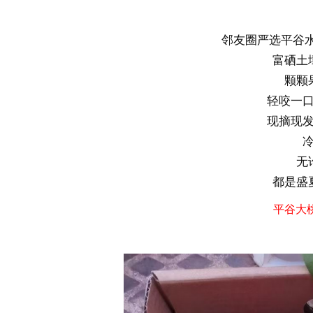
邻友圈严选平谷水
富硒土
颗颗
轻咬一
现摘现
无
都是盛
平谷大