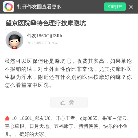
打开邻友圈查看更多
立即打开
望京医院🏥特色理疗按摩避坑
邻友1860GjjJZRh
2025-09-07 01:04
虽然可以医保但还是避坑吧，收费其实高，如果单论
不报销的话，对比外面性价比非常低，尤其按摩科医
生极为浑水，附近还有什么别的医保按摩好的嘛？你
怎么看望京中医院。
赞
10
18601_邻友U8、
开心王者、
qiqi0855、
果宝～清云、
空心草根、
日月天地、
五福康宁、
猪猪侠侠、
快乐的小鱼
儿。、
挺好的大家、