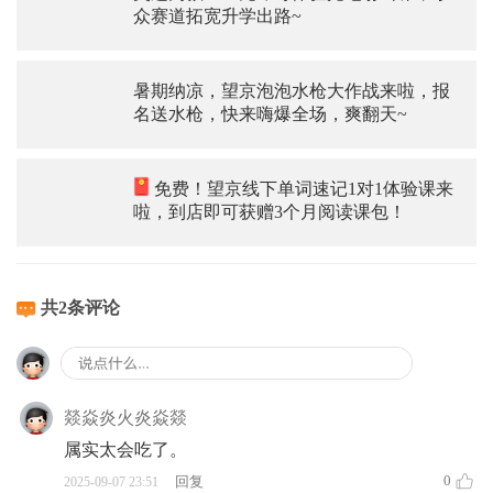
众赛道拓宽升学出路~
暑期纳凉，望京泡泡水枪大作战来啦，报
名送水枪，快来嗨爆全场，爽翻天~
免费！望京线下单词速记1对1体验课来
啦，到店即可获赠3个月阅读课包！
共2条评论
燚焱炎火炎焱燚
属实太会吃了。
0
回复
2025-09-07 23:51