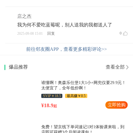
店之杰
我为何不爱吃蓝莓呢，别人送我的我都送人了
0
回复
2025-09-08 15:01
前往邻友圈APP，查看更多精彩评论>>
爆品推荐
查看全部
谁懂啊！奥森乐仕堡1大1小+网兜仅要29.9元！
太便宜了，全年低价啊！
SVIP￥18.5
最高赚￥0.5
¥18.9
立即抢购
起
免费！望京线下单词速记1对1体验课来啦，到
店即可获赠3个月阅读课包！