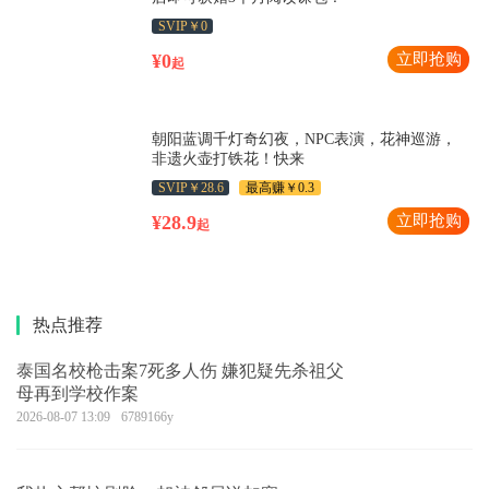
SVIP￥0
¥0
立即抢购
起
朝阳蓝调千灯奇幻夜，NPC表演，花神巡游，
非遗火壶打铁花！快来
SVIP￥28.6
最高赚￥0.3
¥28.9
立即抢购
起
热点推荐
泰国名校枪击案7死多人伤 嫌犯疑先杀祖父
母再到学校作案
2026-08-07 13:09
6789166y