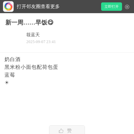
打开邻友圈查看更多
立即打开
新一周……早饭😋
筱蓝天
2025-09-07 23:41
奶白酒
黑米粉小面包配荷包蛋
蓝莓
☀
赞