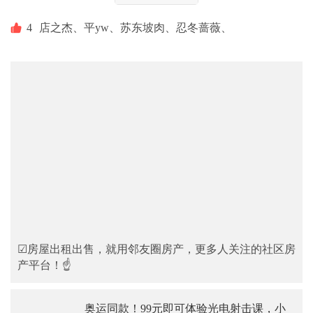
4
店之杰、
平yw、
苏东坡肉、
忍冬蔷薇、
☑房屋出租出售，就用邻友圈房产，更多人关注的社区房
产平台！☝
奥运同款！99元即可体验光电射击课，小