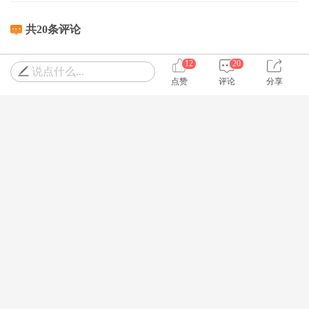
共20条评论
12
20
说点什么...
点赞
评论
分享
望京小闻子
楼主
在看到《风筝》中，六零年代初，蒋介石曾有反攻大
陆的计划，然后，袁农曾遗失了机密文件。我想起了
父亲曾给我讲过的一段亲身经历。
那时候他随大部队开赴福建前线，他们临近的部队中
就曾经抓到过敌特。特务化妆为解放军，白天混迹于
队伍中，吃饭的时候就去山上发报给台湾国民党军
队，把这边沿途都是解放军的部队等情报都传递给了
老蒋，等抓到时，间谍说已经把情报发出去了。在然
后，我爸他们部队本来是驻扎在深山老林里，没多久