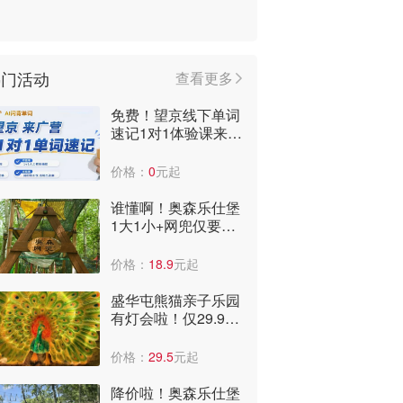
热门活动
查看更多
免费！望京线下单词
速记1对1体验课来
啦，到店即可获赠3
个月阅读课包！
价格：
0
元起
谁懂啊！奥森乐仕堡
1大1小+网兜仅要
29.9元！太便宜了，
全年低价啊！
价格：
18.9
元起
盛华屯熊猫亲子乐园
有灯会啦！仅29.9
元，可看国潮表演、
儿童乐园。
价格：
29.5
元起
降价啦！奥森乐仕堡