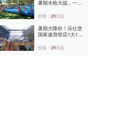
暑期水枪大战，一大
一小门票仅39.9元，
还能享受平台补贴，
价格：
29
元起
快冲啊~
暑期大降价！乐仕堡
国家速滑馆店1大1小
门票+网兜仅29元，
太便宜了！
价格：
29
元起