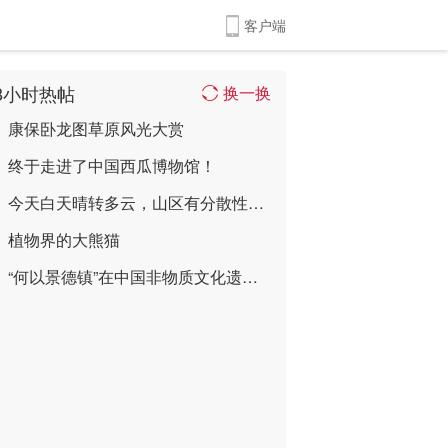
客户端
8小时热帖
换一换
康保卧龙图草原风光大赏
终于走进了中国西瓜博物馆！
今天白天晴转多云，山区有分散性雷阵雨，最 ...
植物界的大熊猫
“何以景德镇”在中国非物质文化遗产馆限时 ...