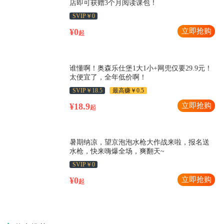
店即可获赠3个月阅读课包！
SVIP￥0
¥0
立即抢购
起
谁懂啊！奥森乐仕堡1大1小+网兜仅要29.9元！
太便宜了，全年低价啊！
SVIP￥18.5
最高赚￥0.5
¥18.9
立即抢购
起
暑期纳凉，望京泡泡水枪大作战来啦，报名送
水枪，快来嗨爆全场，爽翻天~
SVIP￥0
¥0
立即抢购
起