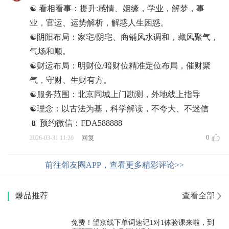
☯️ 看相看事：提升:感情、姻缘，学业，解梦，事
业，官运、运势解析，解惑人生困惑。
☯️阴阳布局：家宅/阴宅、商铺风水调和，藏风聚气，
气场和顺。
☯️财运布局：明财位/暗财位精准定位布局，催财聚
气，守财、生财有方。
☯️服务范围：北京同城上门勘测，外地线上指导
☯️理念：以古法为基，科学解读，不夸大、不迷信
📱 预约微信：FDA588888
0
回复
2026-03-31 11:20
前往邻友圈APP，查看更多精彩评论>>
爆品推荐
查看全部
免费！望京线下单词速记1对1体验课来啦，到