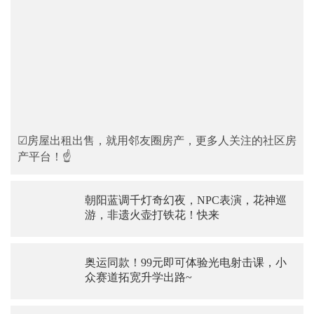
☑房屋出租出售，就用邻友圈房产，更多人关注的社区房
产平台！☝
朝阳蓝调千灯奇幻夜，NPC表演，花神巡
游，非遗火壶打铁花！快来
奥运同款！99元即可体验光电射击课，小
众赛道拓宽升学出路~