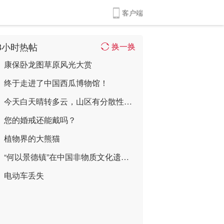
客户端
8小时热帖
换一换
康保卧龙图草原风光大赏
终于走进了中国西瓜博物馆！
今天白天晴转多云，山区有分散性雷阵雨，最 ...
您的婚戒还能戴吗？
植物界的大熊猫
“何以景德镇”在中国非物质文化遗产馆限时 ...
电动车丢失