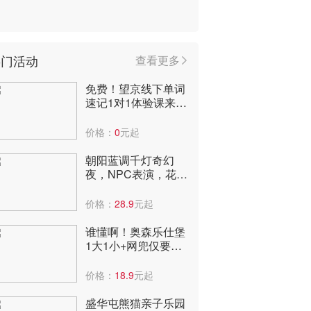
热门活动
查看更多
免费！望京线下单词
速记1对1体验课来
啦，到店即可获赠3
个月阅读课包！
价格：
0
元起
朝阳蓝调千灯奇幻
夜，NPC表演，花神
巡游，非遗火壶打铁
花！快来
价格：
28.9
元起
谁懂啊！奥森乐仕堡
1大1小+网兜仅要
29.9元！太便宜了，
全年低价啊！
价格：
18.9
元起
盛华屯熊猫亲子乐园