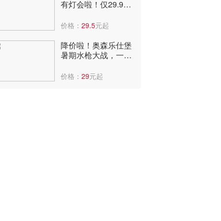
有灯会啦！仅29.9
元，可看国潮表演、
儿童乐园。
价格：
29.5
元起
降价啦！奥森乐仕堡
暑期水枪大战，一大
一小门票仅39.9元，
还能享受平台补贴，
价格：
29
元起
快冲啊~