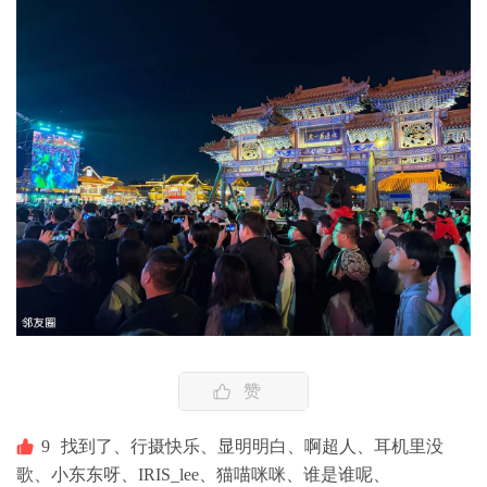
赞
9
找到了、
行摄快乐、
显明明白、
啊超人、
耳机里没
歌、
小东东呀、
IRIS_lee、
猫喵咪咪、
谁是谁呢、